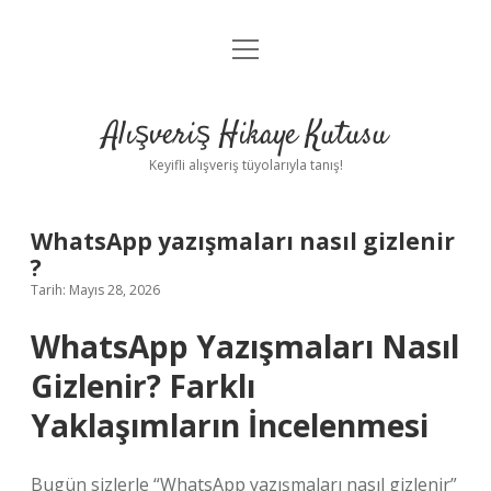
menüyü
Anasayfa
aç
Gizlilik Politikası
Alışveriş Hikaye Kutusu
Yasal Uyarı
Keyifli alışveriş tüyolarıyla tanış!
Hakkımızda
WhatsApp yazışmaları nasıl gizlenir
?
Tarih: Mayıs 28, 2026
WhatsApp Yazışmaları Nasıl
Gizlenir? Farklı
Yaklaşımların İncelenmesi
Bugün sizlerle “WhatsApp yazışmaları nasıl gizlenir”