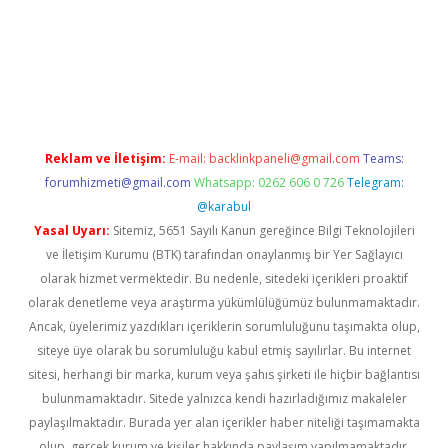
exper yeni giriş
Reklam ve İletişim:
E-mail:
backlinkpaneli@gmail.com
Teams:
forumhizmeti@gmail.com
Whatsapp: 0262 606 0 726
Telegram:
@karabul
Yasal Uyarı:
Sitemiz, 5651 Sayılı Kanun gereğince Bilgi Teknolojileri
ve İletişim Kurumu (BTK) tarafından onaylanmış bir Yer Sağlayıcı
olarak hizmet vermektedir. Bu nedenle, sitedeki içerikleri proaktif
olarak denetleme veya araştırma yükümlülüğümüz bulunmamaktadır.
Ancak, üyelerimiz yazdıkları içeriklerin sorumluluğunu taşımakta olup,
siteye üye olarak bu sorumluluğu kabul etmiş sayılırlar. Bu internet
sitesi, herhangi bir marka, kurum veya şahıs şirketi ile hiçbir bağlantısı
bulunmamaktadır. Sitede yalnızca kendi hazırladığımız makaleler
paylaşılmaktadır. Burada yer alan içerikler haber niteliği taşımamakta
olup, gerçek kurum ve kişiler hakkında paylaşım yapılmamaktadır.