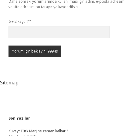
Daha sonraki yorumlarımda kullanılması için adım, e-posta adresim
ve site adresim bu tarayıcıya kaydedilsin.
6 + 2 kaçtır?
*
Sitemap
Sidebar
Son Yazılar
Kuveyt Türk Marj ne zaman kalkar ?