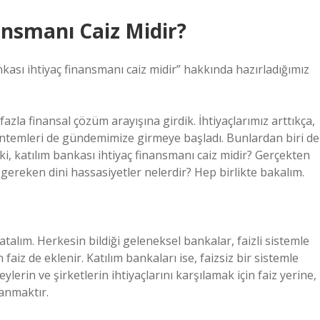
ansmanı Caiz Midir?
kası ihtiyaç finansmanı caiz midir” hakkında hazırladığımız
zla finansal çözüm arayışına girdik. İhtiyaçlarımız arttıkça,
yöntemleri de gündemimize girmeye başladı. Bunlardan biri de
i, katılım bankası ihtiyaç finansmanı caiz midir? Gerçekten
ereken dini hassasiyetler nelerdir? Hep birlikte bakalım.
talım. Herkesin bildiği geleneksel bankalar, faizli sistemle
n faiz de eklenir. Katılım bankaları ise, faizsiz bir sistemle
lerin ve şirketlerin ihtiyaçlarını karşılamak için faiz yerine,
lanmaktır.