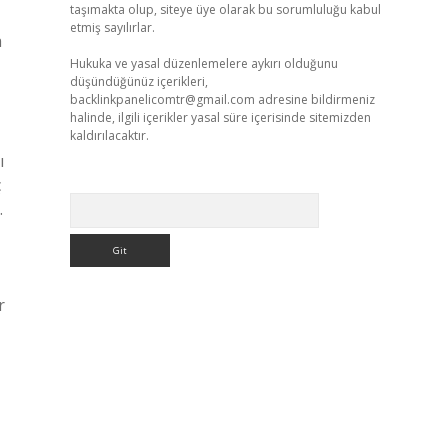
taşımakta olup, siteye üye olarak bu sorumluluğu kabul
etmiş sayılırlar.
a
Hukuka ve yasal düzenlemelere aykırı olduğunu
düşündüğünüz içerikleri,
backlinkpanelicomtr@gmail.com
adresine bildirmeniz
halinde, ilgili içerikler yasal süre içerisinde sitemizden
kaldırılacaktır.
ı
ç
Arama
.
r