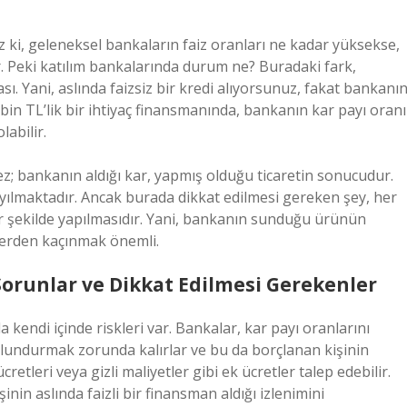
uz ki, geleneksel bankaların faiz oranları ne kadar yüksekse,
. Peki katılım bankalarında durum ne? Buradaki fark,
. Yani, aslında faizsiz bir kredi alıyorsunuz, fakat bankanı
0 bin TL’lik bir ihtiyaç finansmanında, bankanın kar payı oranı
abilir.
ez; bankanın aldığı kar, yapmış olduğu ticaretin sonucudur.
ılmaktadır. Ancak burada dikkat edilmesi gereken şey, her
bir şekilde yapılmasıdır. Yani, bankanın sunduğu ürünün
tlerden kaçınmak önemli.
Sorunlar ve Dikkat Edilmesi Gerekenler
a kendi içinde riskleri var. Bankalar, kar payı oranlarını
lundurmak zorunda kalırlar ve bu da borçlanan kişinin
ücretleri veya gizli maliyetler gibi ek ücretler talep edebilir.
inin aslında faizli bir finansman aldığı izlenimini