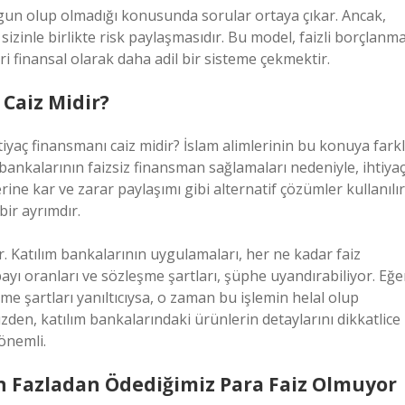
ygun olup olmadığı konusunda sorular ortaya çıkar. Ancak,
zinle birlikte risk paylaşmasıdır. Bu model, faizli borçlanm
ri finansal olarak daha adil bir sisteme çekmektir.
Caiz Midir?
htiyaç finansmanı caiz midir? İslam alimlerinin bu konuya farkl
bankalarının faizsiz finansman sağlamaları nedeniyle, ihtiya
ne kar ve zarar paylaşımı gibi alternatif çözümler kullanılır
bir ayrımdır.
. Katılım bankalarının uygulamaları, her ne kadar faiz
ayı oranları ve sözleşme şartları, şüphe uyandırabiliyor. Eğe
me şartları yanıltıcıysa, o zaman bu işlemin helal olup
zden, katılım bankalarındaki ürünlerin detaylarını dikkatlice
önemli.
n Fazladan Ödediğimiz Para Faiz Olmuyor