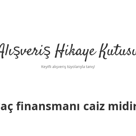
Alışveriş Hikaye Kutus
Keyifli alışveriş tüyolarıyla tanış!
yaç finansmanı caiz midi