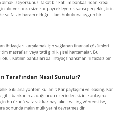
a almak istiyorsunuz, fakat bir katılım bankasından kredi
in alır ve sonra size kar payı ekleyerek satışı gerçekleştirir.
lıdır ve faizin haram olduğu İslam hukukuna uygun bir
an ihtiyaçları karşılamak için sağlanan finansal çözümleri
eğitim masrafları veya tatil gibi kişisel harcamalar. Bu
 olur. Katılım bankaları da, ihtiyaç finansmanını faizsiz bir
rı Tarafından Nasıl Sunulur?
llikle iki ana yöntem kullanır: Kâr paylaşımı ve leasing. Kâr
 gibi, bankanın alacağı ürün üzerinden sizinle anlaşma
için bu ürünü satarak kar payı alır. Leasing yöntemi ise,
r süre sonunda malın mülkiyetini devretmesidir.