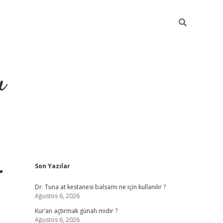
u
Sidebar
r
Son Yazılar
ilbet casino
betexper yeni giriş
Dr. Tuna at kestanesi balsamı ne için kullanılır ?
Ağustos 6, 2026
Kur’an açtırmak günah mıdır ?
Ağustos 6, 2026