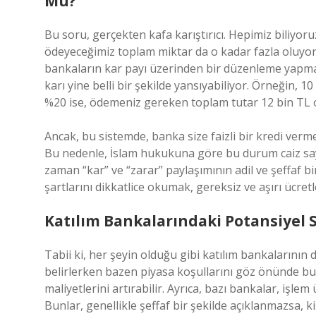
Mu?
Bu soru, gerçekten kafa karıştırıcı. Hepimiz biliyor
ödeyeceğimiz toplam miktar da o kadar fazla oluyor
bankaların kar payı üzerinden bir düzenleme yapması
karı yine belli bir şekilde yansıyabiliyor. Örneğin, 1
%20 ise, ödemeniz gereken toplam tutar 12 bin TL ol
Ancak, bu sistemde, banka size faizli bir kredi verm
Bu nedenle, İslam hukukuna göre bu durum caiz say
zaman “kar” ve “zarar” paylaşımının adil ve şeffaf 
şartlarını dikkatlice okumak, gereksiz ve aşırı ücre
Katılım Bankalarındaki Potansiyel 
Tabii ki, her şeyin olduğu gibi katılım bankalarının d
belirlerken bazen piyasa koşullarını göz önünde bu
maliyetlerini artırabilir. Ayrıca, bazı bankalar, işlem 
Bunlar, genellikle şeffaf bir şekilde açıklanmazsa, kiş