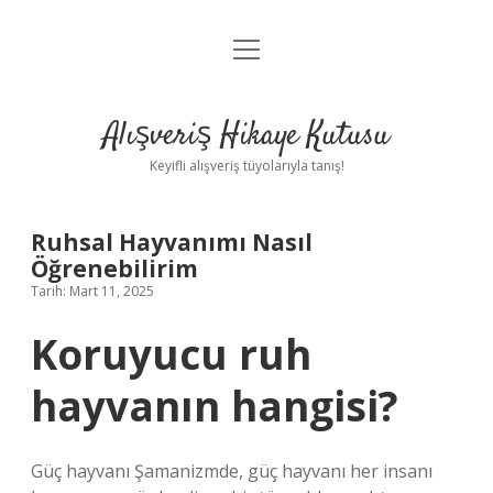
menüyü
Anasayfa
aç
Gizlilik Politikası
Alışveriş Hikaye Kutusu
Yasal Uyarı
Keyifli alışveriş tüyolarıyla tanış!
Hakkımızda
Ruhsal Hayvanımı Nasıl
Öğrenebilirim
Tarih: Mart 11, 2025
Koruyucu ruh
hayvanın hangisi?
Güç hayvanı Şamanizmde, güç hayvanı her insanı