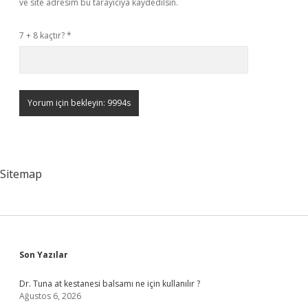
ve site adresim bu tarayıcıya kaydedilsin.
7 + 8 kaçtır?
*
Sitemap
Sidebar
Son Yazılar
Dr. Tuna at kestanesi balsamı ne için kullanılır ?
Ağustos 6, 2026