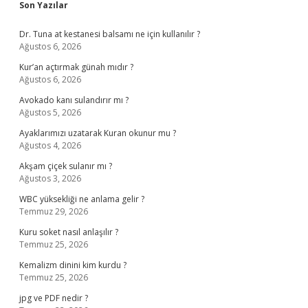
Sidebar
Son Yazılar
Dr. Tuna at kestanesi balsamı ne için kullanılır ?
Ağustos 6, 2026
Kur’an açtırmak günah mıdır ?
Ağustos 6, 2026
Avokado kanı sulandırır mı ?
Ağustos 5, 2026
Ayaklarımızı uzatarak Kuran okunur mu ?
Ağustos 4, 2026
Akşam çiçek sulanır mı ?
Ağustos 3, 2026
WBC yüksekliği ne anlama gelir ?
Temmuz 29, 2026
Kuru soket nasıl anlaşılır ?
Temmuz 25, 2026
Kemalizm dinini kim kurdu ?
Temmuz 25, 2026
jpg ve PDF nedir ?