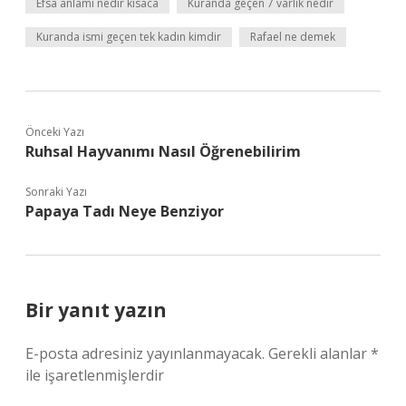
Efsa anlamı nedir kısaca
Kuranda geçen 7 varlık nedir
Kuranda ismi geçen tek kadın kimdir
Rafael ne demek
Önceki Yazı
Ruhsal Hayvanımı Nasıl Öğrenebilirim
Sonraki Yazı
Papaya Tadı Neye Benziyor
Bir yanıt yazın
E-posta adresiniz yayınlanmayacak.
Gerekli alanlar
*
ile işaretlenmişlerdir