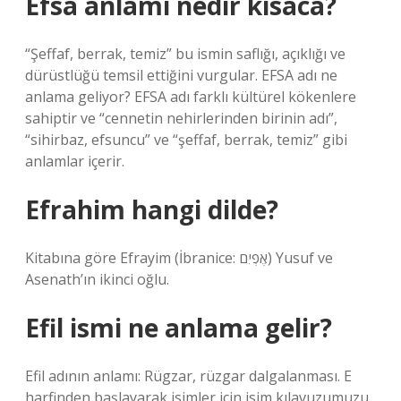
Efsa anlamı nedir kısaca?
“Şeffaf, berrak, temiz” bu ismin saflığı, açıklığı ve
dürüstlüğü temsil ettiğini vurgular. EFSA adı ne
anlama geliyor? EFSA adı farklı kültürel kökenlere
sahiptir ve “cennetin nehirlerinden birinin adı”,
“sihirbaz, efsuncu” ve “şeffaf, berrak, temiz” gibi
anlamlar içerir.
Efrahim hangi dilde?
Kitabına göre Efrayim (İbranice: אֶפְיִם) Yusuf ve
Asenath’ın ikinci oğlu.
Efil ismi ne anlama gelir?
Efil adının anlamı: Rügzar, rüzgar dalgalanması. E
harfinden başlayarak isimler için isim kılavuzumuzu