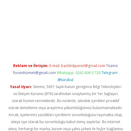
ş
Reklam ve İletişim:
E-mail:
backlinkpaneli@gmail.com
Teams:
forumhizmeti@gmail.com
Whatsapp: 0262 606 0 726
Telegram:
@karabul
Yasal Uyarı:
Sitemiz, 5651 Sayılı Kanun gereğince Bilgi Teknolojileri
ve İletişim Kurumu (BTK) tarafından onaylanmış bir Yer Sağlayıcı
olarak hizmet vermektedir. Bu nedenle, sitedeki içerikleri proaktif
olarak denetleme veya araştırma yükümlülüğümüz bulunmamaktadır.
Ancak, üyelerimiz yazdıkları içeriklerin sorumluluğunu taşımakta olup,
siteye üye olarak bu sorumluluğu kabul etmiş sayılırlar. Bu internet
sitesi, herhangi bir marka, kurum veya şahıs şirketi ile hiçbir bağlantısı