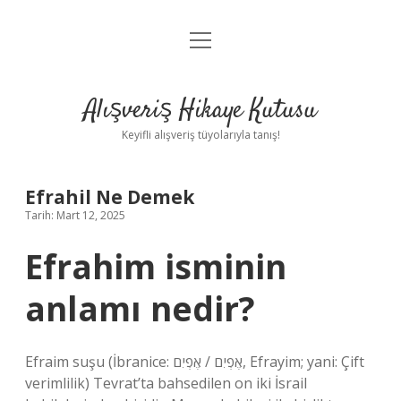
menüyü
Anasayfa
aç
Gizlilik Politikası
Alışveriş Hikaye Kutusu
Yasal Uyarı
Keyifli alışveriş tüyolarıyla tanış!
Hakkımızda
Efrahil Ne Demek
Tarih: Mart 12, 2025
Efrahim isminin
anlamı nedir?
Efraim suşu (İbranice: אֶפְיִם / אֶפְיִם, Efrayim; yani: Çift
verimlilik) Tevrat’ta bahsedilen on iki İsrail