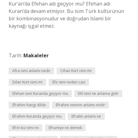
Kur’an’da Efehan adı geçiyor mu? Efehan adı
Kuran’da devam etmiyor. Bu isim Türk kültürünün
bir kombinasyonudur ve doğrudan İslami bir
kaynağı işgal etmez.
Tarih:
Makaleler
Afra ismi anlamı nedir
Cihan Kürt ismi mi
Dilan Kürt ismi mi
Efe ismi neden caiz
Efehan ismi Kuranda geçiyor mu
Efil ismi ne anlama gelir
Efrahim hangi dilde
Efrahim isminin anlamı nedir
Efrahim Kuranda geçiyor mu
Efrailin anlamı ne
Efrin kız ismi mi
Efrumiye ne demek