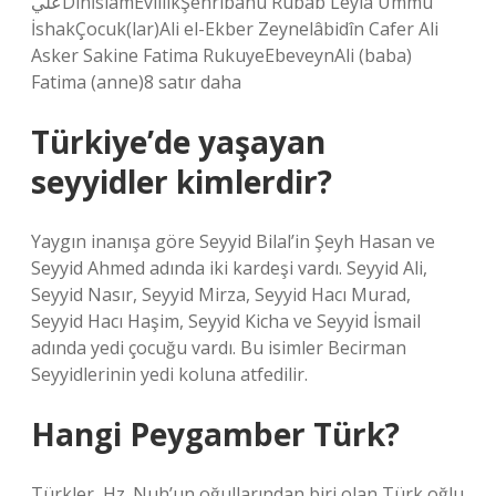
عليDinİslamEvlilikŞehribanu Rubab Leyla Ümmü
İshakÇocuk(lar)Ali el-Ekber Zeynelâbidîn Cafer Ali
Asker Sakine Fatima RukuyeEbeveynAli (baba)
Fatima (anne)8 satır daha
Türkiye’de yaşayan
seyyidler kimlerdir?
Yaygın inanışa göre Seyyid Bilal’in Şeyh Hasan ve
Seyyid Ahmed adında iki kardeşi vardı. Seyyid Ali,
Seyyid Nasır, Seyyid Mirza, Seyyid Hacı Murad,
Seyyid Hacı Haşim, Seyyid Kicha ve Seyyid İsmail
adında yedi çocuğu vardı. Bu isimler Becirman
Seyyidlerinin yedi koluna atfedilir.
Hangi Peygamber Türk?
Türkler, Hz. Nuh’un oğullarından biri olan Türk oğlu