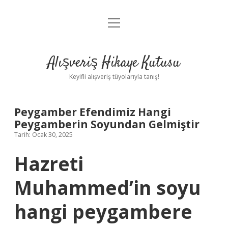
menüyü
Anasayfa
aç
Gizlilik Politikası
Alışveriş Hikaye Kutusu
Yasal Uyarı
Keyifli alışveriş tüyolarıyla tanış!
Hakkımızda
Peygamber Efendimiz Hangi
Peygamberin Soyundan Gelmiştir
Tarih: Ocak 30, 2025
Hazreti
Muhammed’in soyu
hangi peygambere