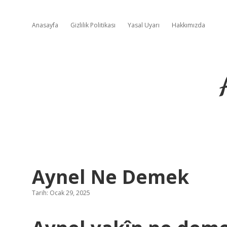
Anasayfa
Gizlilik Politikası
Yasal Uyarı
Hakkımızda
Aynel Ne Demek
Tarih: Ocak 29, 2025