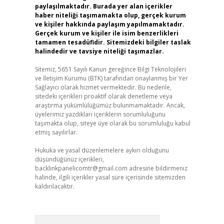
paylaşılmaktadır. Burada yer alan içerikler
haber niteliği taşımamakta olup, gerçek kurum
ve kişiler hakkında paylaşım yapılmamaktadır.
Gerçek kurum ve kişiler ile isim benzerlikleri
tamamen tesadüfidir. Sitemizdeki bilgiler taslak
halindedir ve tavsiye niteliği taşımazlar.
Sitemiz, 5651 Sayılı Kanun gereğince Bilgi Teknolojileri
ve İletişim Kurumu (BTK) tarafından onaylanmış bir Yer
Sağlayıcı olarak hizmet vermektedir. Bu nedenle,
sitedeki içerikleri proaktif olarak denetleme veya
araştırma yükümlülüğümüz bulunmamaktadır. Ancak,
üyelerimiz yazdıkları içeriklerin sorumluluğunu
taşımakta olup, siteye üye olarak bu sorumluluğu kabul
etmiş sayılırlar.
Hukuka ve yasal düzenlemelere aykırı olduğunu
düşündüğünüz içerikleri,
backlinkpanelicomtr@gmail.com
adresine bildirmeniz
halinde, ilgili içerikler yasal süre içerisinde sitemizden
kaldırılacaktır.
Arama