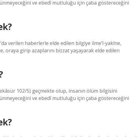
övünmeyeceğini ve ebedî mutluluğu için çaba göstereceğini
ek?
 verilen haberlerle elde edilen bilgiye ilme’l-yakīne,
, oraya girip azaplarını bizzat yaşayarak elde edilen
?
-Tekâsür 102/5) geçmekte olup, insanın ölüm bilgisini
övünmeyeceğini ve ebedî mutluluğu için çaba göstereceğini
ek?