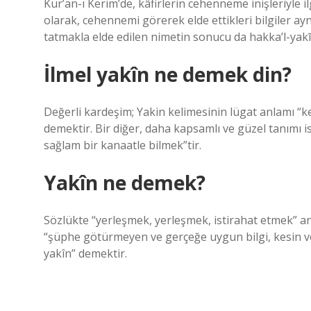
Kur’an-ı Kerim’de, kâfirlerin cehenneme inişleriyle il
olarak, cehennemi görerek elde ettikleri bilgiler a
tatmakla elde edilen nimetin sonucu da hakka’l-yakīn
İlmel yakîn ne demek din?
Değerli kardeşim; Yakin kelimesinin lügat anlamı “k
demektir. Bir diğer, daha kapsamlı ve güzel tanımı
sağlam bir kanaatle bilmek”tir.
Yakîn ne demek?
Sözlükte “yerleşmek, yerleşmek, istirahat etmek” a
“şüphe götürmeyen ve gerçeğe uygun bilgi, kesin ve 
yakîn” demektir.