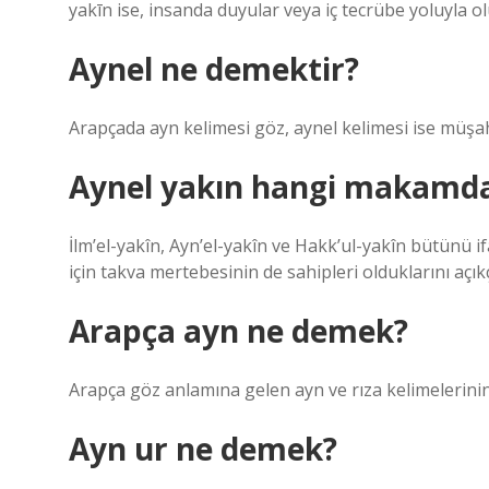
yakīn ise, insanda duyular veya iç tecrübe yoluyla ol
Aynel ne demektir?
Arapçada ayn kelimesi göz, aynel kelimesi ise müşa
Aynel yakın hangi makamda
İlm’el-yakîn, Ayn’el-yakîn ve Hakk’ul-yakîn bütünü i
için takva mertebesinin de sahipleri olduklarını açıkç
Arapça ayn ne demek?
Arapça göz anlamına gelen ayn ve rıza kelimelerini
Ayn ur ne demek?