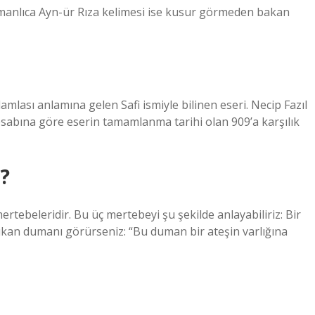
anlıca Ayn-ür Rıza kelimesi ise kusur görmeden bakan
amlası anlamına gelen Safi ismiyle bilinen eseri. Necip Fazıl
esabına göre eserin tamamlanma tarihi olan 909’a karşılık
?
mertebeleridir. Bu üç mertebeyi şu şekilde anlayabiliriz: Bir
ıkan dumanı görürseniz: “Bu duman bir ateşin varlığına