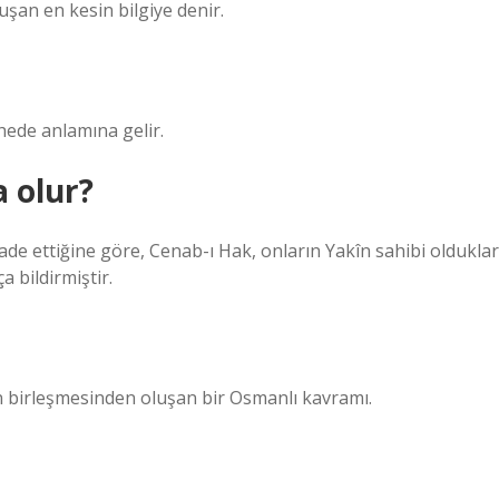
uşan en kesin bilgiye denir.
hede anlamına gelir.
 olur?
fade ettiğine göre, Cenab-ı Hak, onların Yakîn sahibi olduklar
a bildirmiştir.
n birleşmesinden oluşan bir Osmanlı kavramı.