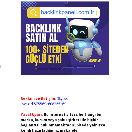
ı
Reklam ve İletişim:
Skype:
live:.cid.575569c608265c69
Yasal Uyarı:
Bu internet sitesi, herhangi bir
marka, kurum veya şahıs şirketi ile hiçbir
bağlantısı bulunmamaktadır. Sitede yalnızca
kendi hazırladığımız makaleler