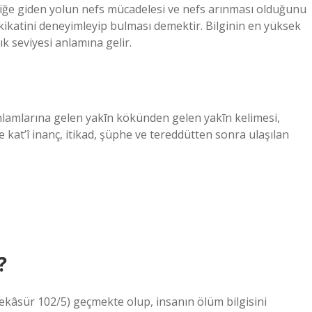
iğe giden yolun nefs mücadelesi ve nefs arınması olduğunu
hakikatini deneyimleyip bulması demektir. Bilginin en yüksek
ık seviyesi anlamına gelir.
nlamlarına gelen yakīn kökünden gelen yakīn kelimesi,
kat’î inanç, itikad, şüphe ve tereddütten sonra ulaşılan
?
-Tekâsür 102/5) geçmekte olup, insanın ölüm bilgisini