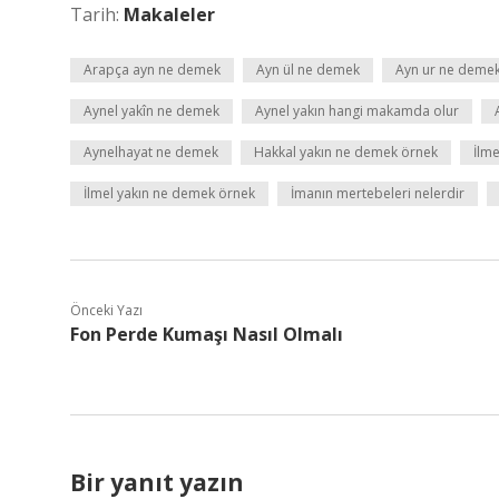
Tarih:
Makaleler
Arapça ayn ne demek
Ayn ül ne demek
Ayn ur ne deme
Aynel yakîn ne demek
Aynel yakın hangi makamda olur
Aynelhayat ne demek
Hakkal yakın ne demek örnek
İlm
İlmel yakın ne demek örnek
İmanın mertebeleri nelerdir
Önceki Yazı
Fon Perde Kumaşı Nasıl Olmalı
Bir yanıt yazın