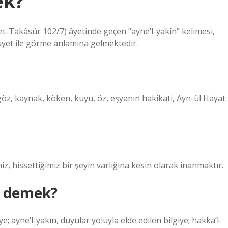
ek?
et-Takâsür 102/7) âyetinde geçen “ayne’l-yakîn” kelimesi,
üyet ile görme anlamına gelmektedir.
öz, kaynak, köken, kuyu, öz, eşyanın hakikati, Ayn-ül Hayat:
z, hissettiğimiz bir şeyin varlığına kesin olarak inanmaktır.
e demek?
giye; ayne’l-yakīn, duyular yoluyla elde edilen bilgiye; hakka’l-