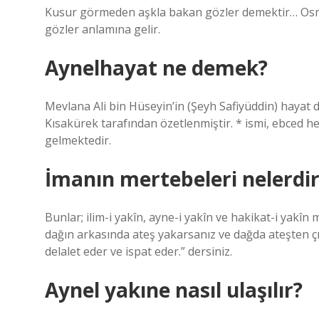
Kusur görmeden aşkla bakan gözler demektir… Osm
gözler anlamına gelir.
Aynelhayat ne demek?
Mevlana Ali bin Hüseyin’in (Şeyh Safiyüddin) hayat d
Kısakürek tarafından özetlenmiştir. * ismi, ebced h
gelmektedir.
İmanın mertebeleri nelerdir
Bunlar; ilim-i yakîn, ayne-i yakîn ve hakikat-i yakîn 
dağın arkasında ateş yakarsanız ve dağda ateşten ç
delalet eder ve ispat eder.” dersiniz.
Aynel yakıne nasıl ulaşılır?