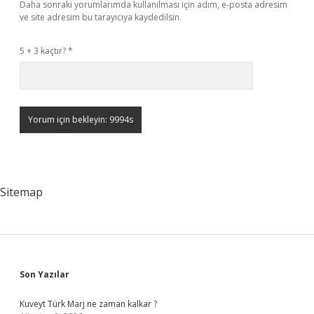
Daha sonraki yorumlarımda kullanılması için adım, e-posta adresim
ve site adresim bu tarayıcıya kaydedilsin.
5 + 3 kaçtır?
*
Sitemap
Sidebar
Son Yazılar
Kuveyt Türk Marj ne zaman kalkar ?