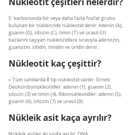
Nükleotit çeşitleri nelerdir?
5′ karbonunda bir veya daha fazla fosfat grubu
bulunan bir nükleozide nükleotid denir. Adenin (A),
guanin (G), sitozin (C), timin (T) ve urasil (U)
bazlarını taşıyan nükleozidlere sırasıyla adenozin,
guanozin, sitidin, timidin ve üridin denir.
Nükleotit kaç çeşittir?
» Tüm canlılarda 8 tip nükleotid vardır. Örnek:
Deoksiribonükleotidler: adenin (1), guanin (2),
sitozin (3) ve timin (4). Ribonükleotidler: adenin (5),
guanin (6), sitozin (7) ve urasil (8).
Nükleik asit kaça ayrılır?
Nükleik asitler iki sınıfa ayrılır: DNA