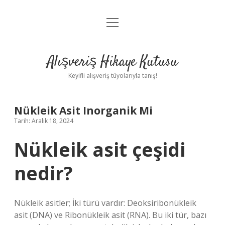
menüyü
Anasayfa
aç
Gizlilik Politikası
Alışveriş Hikaye Kutusu
Yasal Uyarı
Keyifli alışveriş tüyolarıyla tanış!
Hakkımızda
Nükleik Asit Inorganik Mi
Tarih: Aralık 18, 2024
Nükleik asit çeşidi
nedir?
Nükleik asitler; İki türü vardır: Deoksiribonükleik
asit (DNA) ve Ribonükleik asit (RNA). Bu iki tür, bazı