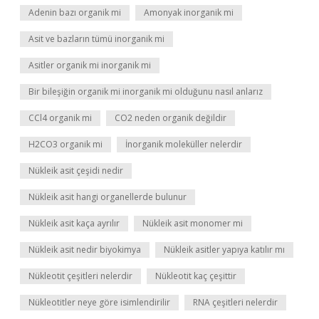
Adenin bazı organik mi
Amonyak inorganik mi
Asit ve bazların tümü inorganik mi
Asitler organik mi inorganik mi
Bir bileşiğin organik mi inorganik mi olduğunu nasıl anlarız
CCl4 organik mi
CO2 neden organik değildir
H2CO3 organik mi
İnorganik moleküller nelerdir
Nükleik asit çeşidi nedir
Nükleik asit hangi organellerde bulunur
Nükleik asit kaça ayrılır
Nükleik asit monomer mi
Nükleik asit nedir biyokimya
Nükleik asitler yapıya katılır mı
Nükleotit çeşitleri nelerdir
Nükleotit kaç çeşittir
Nükleotitler neye göre isimlendirilir
RNA çeşitleri nelerdir