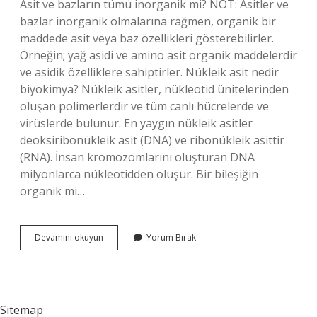
Asit ve bazların tümü inorganik mi? NOT: Asitler ve
bazlar inorganik olmalarına rağmen, organik bir
maddede asit veya baz özellikleri gösterebilirler.
Örneğin; yağ asidi ve amino asit organik maddelerdir
ve asidik özelliklere sahiptirler. Nükleik asit nedir
biyokimya? Nükleik asitler, nükleotid ünitelerinden
oluşan polimerlerdir ve tüm canlı hücrelerde ve
virüslerde bulunur. En yaygın nükleik asitler
deoksiribonükleik asit (DNA) ve ribonükleik asittir
(RNA). İnsan kromozomlarını oluşturan DNA
milyonlarca nükleotidden oluşur. Bir bileşiğin
organik mi…
Nükleik
Devamını okuyun
Yorum Bırak
Asit
Inorganik
Mi
Sitemap