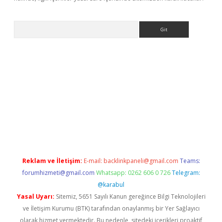
Arama
r yeni giriş
Reklam ve İletişim:
E-mail:
backlinkpaneli@gmail.com
Teams:
forumhizmeti@gmail.com
Whatsapp: 0262 606 0 726
Telegram:
@karabul
Yasal Uyarı:
Sitemiz, 5651 Sayılı Kanun gereğince Bilgi Teknolojileri
ve İletişim Kurumu (BTK) tarafından onaylanmış bir Yer Sağlayıcı
olarak hizmet vermektedir. Bu nedenle, sitedeki içerikleri proaktif