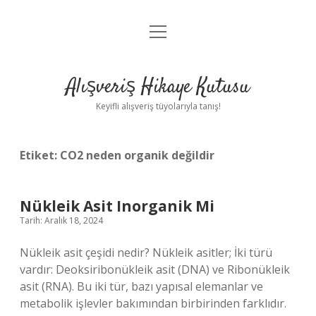
menüyü
Anasayfa
aç
Gizlilik Politikası
Alışveriş Hikaye Kutusu
Yasal Uyarı
Keyifli alışveriş tüyolarıyla tanış!
Hakkımızda
Etiket:
CO2 neden organik değildir
Nükleik Asit Inorganik Mi
Tarih: Aralık 18, 2024
Nükleik asit çeşidi nedir? Nükleik asitler; İki türü
vardır: Deoksiribonükleik asit (DNA) ve Ribonükleik
asit (RNA). Bu iki tür, bazı yapısal elemanlar ve
metabolik işlevler bakımından birbirinden farklıdır.