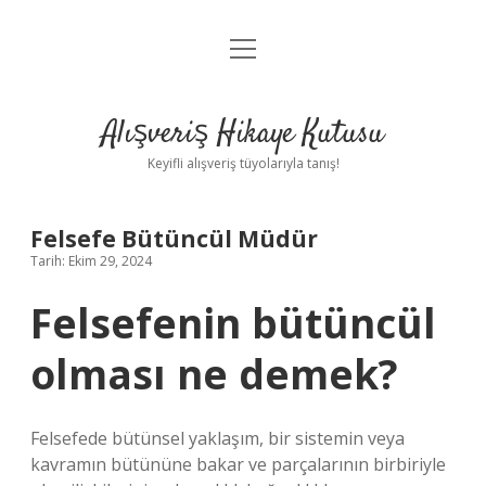
menüyü
Anasayfa
aç
Gizlilik Politikası
Alışveriş Hikaye Kutusu
Yasal Uyarı
Keyifli alışveriş tüyolarıyla tanış!
Hakkımızda
Felsefe Bütüncül Müdür
Tarih: Ekim 29, 2024
Felsefenin bütüncül
olması ne demek?
Felsefede bütünsel yaklaşım, bir sistemin veya
kavramın bütününe bakar ve parçalarının birbiriyle