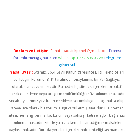
ilbet casino
betexper yeni giriş
Reklam ve İletişim:
E-mail:
backlinkpaneli@gmail.com
Teams:
forumhizmeti@gmail.com
Whatsapp: 0262 606 0 726
Telegram:
@karabul
Yasal Uyarı:
Sitemiz, 5651 Sayılı Kanun gereğince Bilgi Teknolojileri
ve İletişim Kurumu (BTK) tarafından onaylanmış bir Yer Sağlayıcı
olarak hizmet vermektedir. Bu nedenle, sitedeki içerikleri proaktif
olarak denetleme veya araştırma yükümlülüğümüz bulunmamaktadır.
Ancak, üyelerimiz yazdıkları içeriklerin sorumluluğunu taşımakta olup,
siteye üye olarak bu sorumluluğu kabul etmiş sayılırlar. Bu internet
sitesi, herhangi bir marka, kurum veya şahıs şirketi ile hiçbir bağlantısı
bulunmamaktadır. Sitede yalnızca kendi hazırladığımız makaleler
paylaşılmaktadır. Burada yer alan içerikler haber niteliği taşımamakta