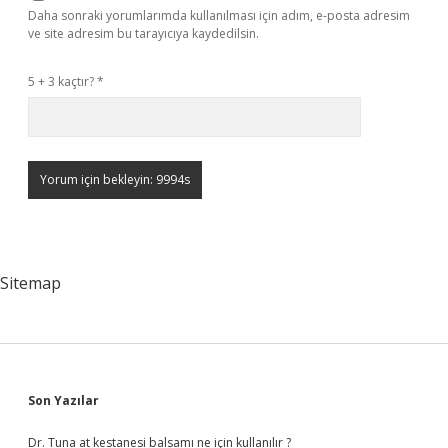
Daha sonraki yorumlarımda kullanılması için adım, e-posta adresim
ve site adresim bu tarayıcıya kaydedilsin.
5 + 3 kaçtır?
*
Sitemap
Sidebar
Son Yazılar
Dr. Tuna at kestanesi balsamı ne için kullanılır ?