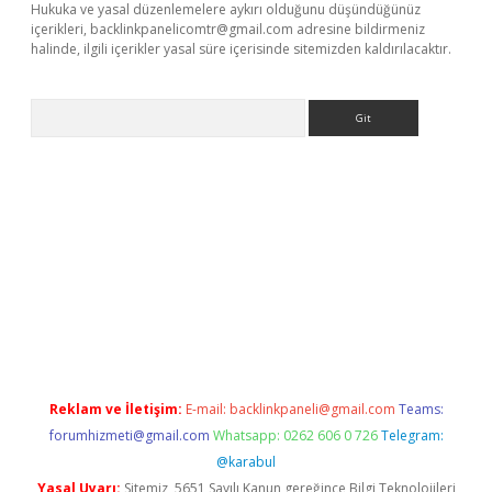
Hukuka ve yasal düzenlemelere aykırı olduğunu düşündüğünüz
içerikleri,
backlinkpanelicomtr@gmail.com
adresine bildirmeniz
halinde, ilgili içerikler yasal süre içerisinde sitemizden kaldırılacaktır.
Arama
r yeni giriş
Reklam ve İletişim:
E-mail:
backlinkpaneli@gmail.com
Teams:
forumhizmeti@gmail.com
Whatsapp: 0262 606 0 726
Telegram:
@karabul
Yasal Uyarı:
Sitemiz, 5651 Sayılı Kanun gereğince Bilgi Teknolojileri