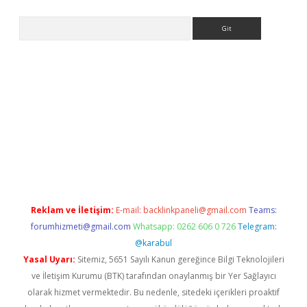
Arama
iş
Reklam ve İletişim:
E-mail:
backlinkpaneli@gmail.com
Teams:
forumhizmeti@gmail.com
Whatsapp: 0262 606 0 726
Telegram:
@karabul
Yasal Uyarı:
Sitemiz, 5651 Sayılı Kanun gereğince Bilgi Teknolojileri
ve İletişim Kurumu (BTK) tarafından onaylanmış bir Yer Sağlayıcı
olarak hizmet vermektedir. Bu nedenle, sitedeki içerikleri proaktif