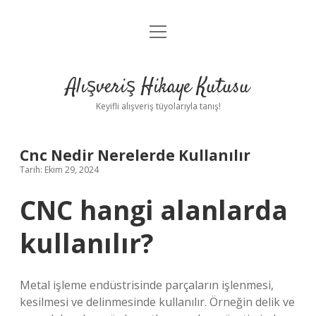
menüyü
Anasayfa
aç
Gizlilik Politikası
Alışveriş Hikaye Kutusu
Yasal Uyarı
Keyifli alışveriş tüyolarıyla tanış!
Hakkımızda
Cnc Nedir Nerelerde Kullanılır
Tarih: Ekim 29, 2024
CNC hangi alanlarda
kullanılır?
Metal işleme endüstrisinde parçaların işlenmesi,
kesilmesi ve delinmesinde kullanılır. Örneğin delik ve