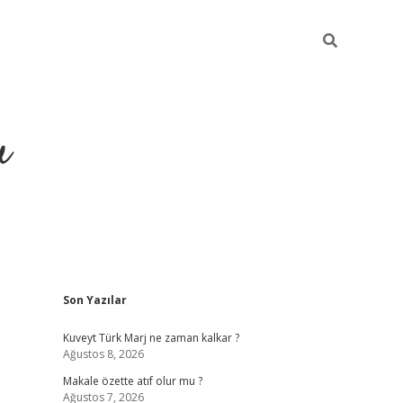
u
Sidebar
Son Yazılar
ilbet casino
betexper yeni gir
Kuveyt Türk Marj ne zaman kalkar ?
Ağustos 8, 2026
Makale özette atıf olur mu ?
Ağustos 7, 2026