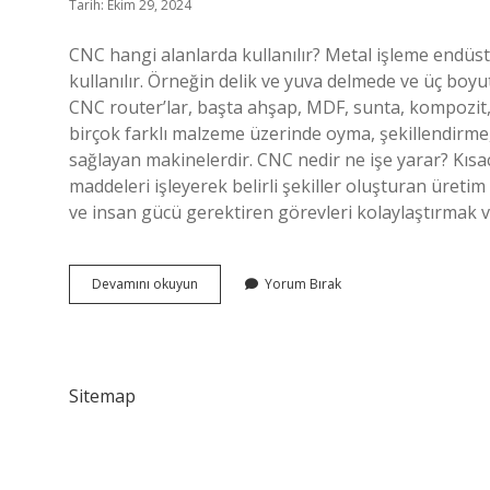
Tarih: Ekim 29, 2024
CNC hangi alanlarda kullanılır? Metal işleme endüst
kullanılır. Örneğin delik ve yuva delmede ve üç boyutl
CNC router’lar, başta ahşap, MDF, sunta, kompozit, 
birçok farklı malzeme üzerinde oyma, şekillendirme
sağlayan makinelerdir. CNC nedir ne işe yarar? Kısa
maddeleri işleyerek belirli şekiller oluşturan üretim 
ve insan gücü gerektiren görevleri kolaylaştırmak ve
Cnc
Devamını okuyun
Yorum Bırak
Nedir
Nerelerde
Kullanılır
Sitemap