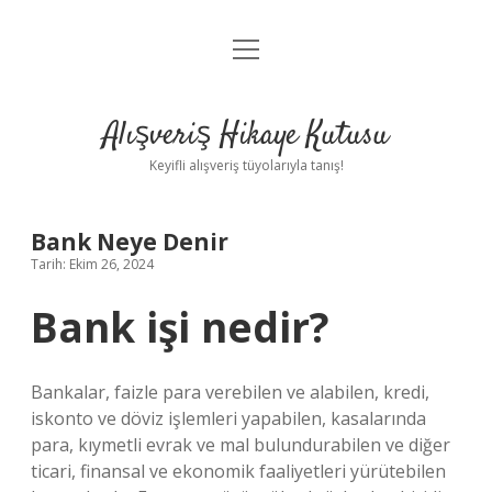
menüyü
Anasayfa
aç
Gizlilik Politikası
Alışveriş Hikaye Kutusu
Yasal Uyarı
Keyifli alışveriş tüyolarıyla tanış!
Hakkımızda
Bank Neye Denir
Tarih: Ekim 26, 2024
Bank işi nedir?
Bankalar, faizle para verebilen ve alabilen, kredi,
iskonto ve döviz işlemleri yapabilen, kasalarında
para, kıymetli evrak ve mal bulundurabilen ve diğer
ticari, finansal ve ekonomik faaliyetleri yürütebilen