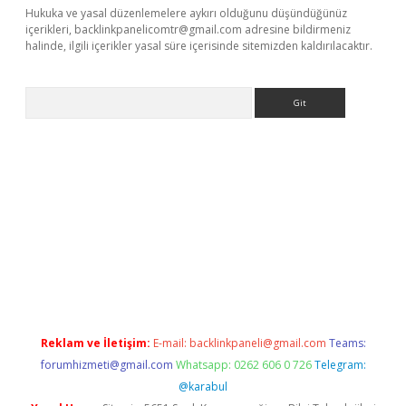
Hukuka ve yasal düzenlemelere aykırı olduğunu düşündüğünüz
içerikleri,
backlinkpanelicomtr@gmail.com
adresine bildirmeniz
halinde, ilgili içerikler yasal süre içerisinde sitemizden kaldırılacaktır.
Arama
ş
Reklam ve İletişim:
E-mail:
backlinkpaneli@gmail.com
Teams:
forumhizmeti@gmail.com
Whatsapp: 0262 606 0 726
Telegram:
@karabul