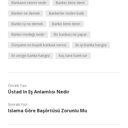
Bankanın tanımı nedir
Banker kime denir
Banker ne demek
Bankerler neden battı
Banko işi ne demek
Banko kime denir
Banko mesleği nedir
Bir bankacı ne yapar
Dünyanın en büyük bankası neresi
En iyi banka hangisi
En zengin banka hangisi
Kaç tane bank var
Önceki Yazı
Üstad In Eş Anlamlısı Nedir
Sonraki Yazı
Islama Göre Başörtüsü Zorunlu Mu