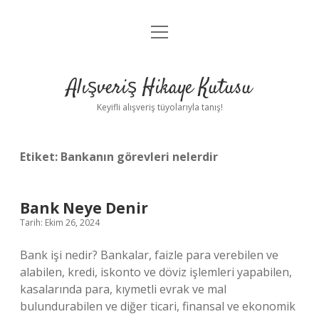
menüyü
Anasayfa
aç
Gizlilik Politikası
Alışveriş Hikaye Kutusu
Yasal Uyarı
Keyifli alışveriş tüyolarıyla tanış!
Hakkımızda
Etiket:
Bankanın görevleri nelerdir
Bank Neye Denir
Tarih: Ekim 26, 2024
Bank işi nedir? Bankalar, faizle para verebilen ve
alabilen, kredi, iskonto ve döviz işlemleri yapabilen,
kasalarında para, kıymetli evrak ve mal
bulundurabilen ve diğer ticari, finansal ve ekonomik