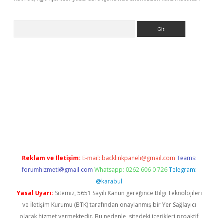
Arama
r yeni giriş
Reklam ve İletişim:
E-mail:
backlinkpaneli@gmail.com
Teams:
forumhizmeti@gmail.com
Whatsapp: 0262 606 0 726
Telegram:
@karabul
Yasal Uyarı:
Sitemiz, 5651 Sayılı Kanun gereğince Bilgi Teknolojileri
ve İletişim Kurumu (BTK) tarafından onaylanmış bir Yer Sağlayıcı
olarak hizmet vermektedir. Bu nedenle, sitedeki içerikleri proaktif