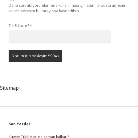
Daha sonraki yorumlarımda kullanılması için adım, e-posta adresim
ve site adresim bu tarayıcıya kaydedilsin.
7 + 8 kaçtır?
*
Sitemap
Sidebar
Son Yazılar
Kuveyt Türk Marj ne zaman kalkar ?