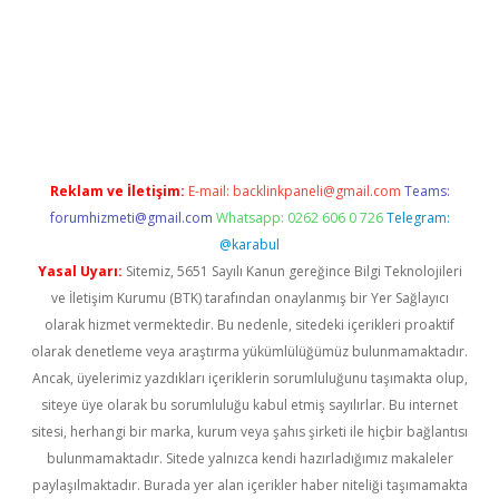
lbet casino
betexper yeni giriş
Reklam ve İletişim:
E-mail:
backlinkpaneli@gmail.com
Teams:
forumhizmeti@gmail.com
Whatsapp: 0262 606 0 726
Telegram:
@karabul
Yasal Uyarı:
Sitemiz, 5651 Sayılı Kanun gereğince Bilgi Teknolojileri
ve İletişim Kurumu (BTK) tarafından onaylanmış bir Yer Sağlayıcı
olarak hizmet vermektedir. Bu nedenle, sitedeki içerikleri proaktif
olarak denetleme veya araştırma yükümlülüğümüz bulunmamaktadır.
Ancak, üyelerimiz yazdıkları içeriklerin sorumluluğunu taşımakta olup,
siteye üye olarak bu sorumluluğu kabul etmiş sayılırlar. Bu internet
sitesi, herhangi bir marka, kurum veya şahıs şirketi ile hiçbir bağlantısı
bulunmamaktadır. Sitede yalnızca kendi hazırladığımız makaleler
paylaşılmaktadır. Burada yer alan içerikler haber niteliği taşımamakta