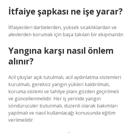
İtfaiye şapkası ne işe yarar?
İtfaiyecileri darbelerden, yüksek sıcaklıklardan ve
alevlerden korumak için başa takılan bir ekipmandır.
Yangına karşı nasıl önlem
alınır?
Acil çıkışlar açık tutulmalı, acil aydınlatma sistemleri
kurulmalı, gereksiz yangın yükleri kaldırılmalı,
koruma sistemi ve tahliye planı gözden geçirilmeli
ve güncellenmelidir. Her iş yerinde yangın
söndürücüler bulunmalı, düzenli olarak bakımları
yapılmalı ve nasıl kullanılacağı konusunda eğitim
verilmelidir.