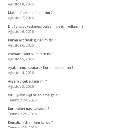
Ağustos 8, 2026
Makale özette atıf olur mu ?
Ağustos 7, 2026
Dr. Tuna at kestanesi balsamı ne için kullanılır ?
Ağustos 6, 2026
Kur’an açtırmak günah mıdır ?
Ağustos 6, 2026
Avokado kanı sulandırır mı ?
Ağustos 5, 2026
Ayaklarımızı uzatarak Kuran okunur mu ?
Ağustos 4, 2026
Akşam çiçek sulanır mı ?
Ağustos 3, 2026
WBC yüksekliği ne anlama gelir ?
Temmuz 29, 2026
Kuru soket nasıl anlaşılır ?
Temmuz 25, 2026
Kemalizm dinini kim kurdu ?
Temmuz 25, 2026