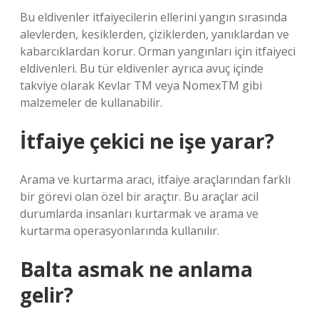
Bu eldivenler itfaiyecilerin ellerini yangın sırasında
alevlerden, kesiklerden, çiziklerden, yanıklardan ve
kabarcıklardan korur. Orman yangınları için itfaiyeci
eldivenleri. Bu tür eldivenler ayrıca avuç içinde
takviye olarak Kevlar TM veya NomexTM gibi
malzemeler de kullanabilir.
İtfaiye çekici ne işe yarar?
Arama ve kurtarma aracı, itfaiye araçlarından farklı
bir görevi olan özel bir araçtır. Bu araçlar acil
durumlarda insanları kurtarmak ve arama ve
kurtarma operasyonlarında kullanılır.
Balta asmak ne anlama
gelir?