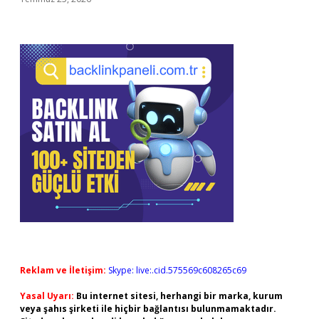
Reklam ve İletişim:
Skype: live:.cid.575569c608265c69
Yasal Uyarı:
Bu internet sitesi, herhangi bir marka, kurum
veya şahıs şirketi ile hiçbir bağlantısı bulunmamaktadır.