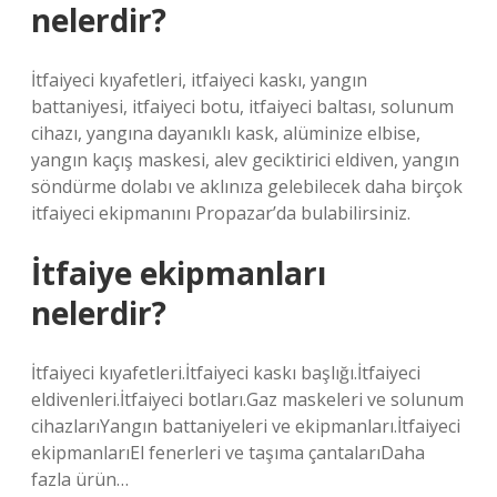
nelerdir?
İtfaiyeci kıyafetleri, itfaiyeci kaskı, yangın
battaniyesi, itfaiyeci botu, itfaiyeci baltası, solunum
cihazı, yangına dayanıklı kask, alüminize elbise,
yangın kaçış maskesi, alev geciktirici eldiven, yangın
söndürme dolabı ve aklınıza gelebilecek daha birçok
itfaiyeci ekipmanını Propazar’da bulabilirsiniz.
İtfaiye ekipmanları
nelerdir?
İtfaiyeci kıyafetleri.İtfaiyeci kaskı başlığı.İtfaiyeci
eldivenleri.İtfaiyeci botları.Gaz maskeleri ve solunum
cihazlarıYangın battaniyeleri ve ekipmanları.İtfaiyeci
ekipmanlarıEl fenerleri ve taşıma çantalarıDaha
fazla ürün…