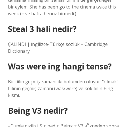
tamamlanmamış bir zaman diliminde gerçekleşen
bir eylem. She has been go to the cinema twice this
week (= ve hafta henüz bitmedi.)
Steal 3 hali nedir?
ÇALINDI | İngilizce-Türkçe sözlük – Cambridge
Dictionary.
Was were ing hangi tense?
Bir fiilin geçmiş zamanı iki bölümden oluşur: “olmak”
fiilinin geçmiş zamanı (was/were) ve kök fiilin +ing
kısmı.
Being V3 nedir?
–Cumle dizilişi: S + had + Being + V3 -Özneden sonra