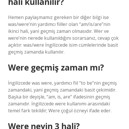
hali kullanılır?
Hemen paylaşmamız gereken bir diğer bilgi ise
was/were’nin yardımcı fiiller olan “am/is/are”nin
ikinci hali, yani geçmiş zaman olmasıdır. Wer ve
were’nin nerede kullanıldığını sorarsanız, cevap çok
açıktır: was/were İngilizcede isim cümlelerinde basit
geçmiş zamanda kullanılır.
Were geçmiş zaman mı?
İngilizcede was were, yardımcı fiil “to be”nin geçmiş
zamandaki, yani geçmiş zamandaki basit çekimidir.
Başka bir deyişle, “am, is, are” ifadesinin geçmiş
zamanıdır. İngilizcede were kullanımı arasındaki
temel fark tekildir; Were çoğul özneyi ifade eder.
Were neyin 3 hali?