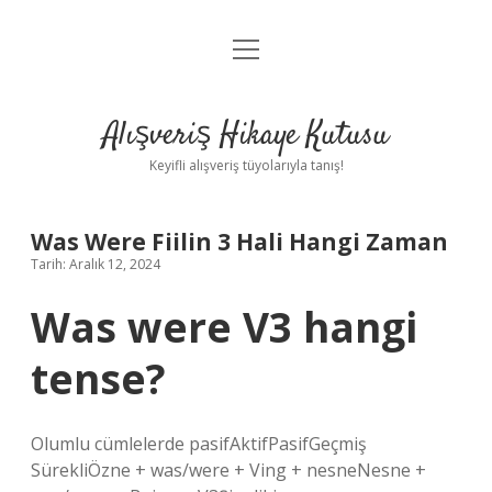
menüyü
Anasayfa
aç
Gizlilik Politikası
Alışveriş Hikaye Kutusu
Yasal Uyarı
Keyifli alışveriş tüyolarıyla tanış!
Hakkımızda
Was Were Fiilin 3 Hali Hangi Zaman
Tarih: Aralık 12, 2024
Was were V3 hangi
tense?
Olumlu cümlelerde pasifAktifPasifGeçmiş
SürekliÖzne + was/were + Ving + nesneNesne +