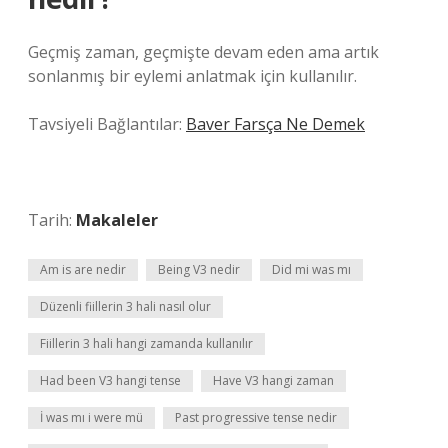
Geçmiş zaman, geçmişte devam eden ama artık
sonlanmış bir eylemi anlatmak için kullanılır.
Tavsiyeli Bağlantılar:
Baver Farsça Ne Demek
Tarih:
Makaleler
Am is are nedir
Being V3 nedir
Did mi was mı
Düzenli fiillerin 3 hali nasıl olur
Fiillerin 3 hali hangi zamanda kullanılır
Had been V3 hangi tense
Have V3 hangi zaman
İ was mı i were mü
Past progressive tense nedir