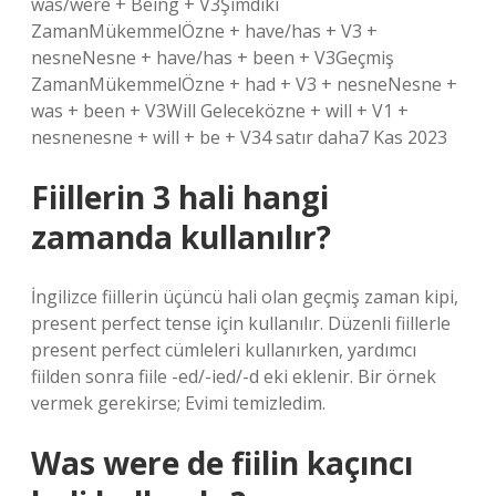
was/were + Being + V3Şimdiki
ZamanMükemmelÖzne + have/has + V3 +
nesneNesne + have/has + been + V3Geçmiş
ZamanMükemmelÖzne + had + V3 + nesneNesne +
was + been + V3Will Geleceközne + will + V1 +
nesnenesne + will + be + V34 satır daha7 Kas 2023
Fiillerin 3 hali hangi
zamanda kullanılır?
İngilizce fiillerin üçüncü hali olan geçmiş zaman kipi,
present perfect tense için kullanılır. Düzenli fiillerle
present perfect cümleleri kullanırken, yardımcı
fiilden sonra fiile -ed/-ied/-d eki eklenir. Bir örnek
vermek gerekirse; Evimi temizledim.
Was were de fiilin kaçıncı