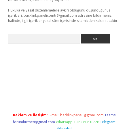
Hukuka ve yasal düzenlemelere aykırı olduğunu düşündüğünüz
içerikleri,
backlinkpanelicomtr@gmail.com
adresine bildirmeniz
halinde, ilgili içerikler yasal süre içerisinde sitemizden kaldırılacaktır.
Arama
ilbet casino
betexper yeni giriş
Reklam ve İletişim:
E-mail:
backlinkpaneli@gmail.com
Teams:
forumhizmeti@gmail.com
Whatsapp: 0262 606 0 726
Telegram:
@karabul