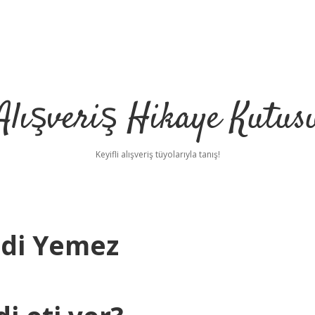
Alışveriş Hikaye Kutus
Keyifli alışveriş tüyolarıyla tanış!
ndi Yemez