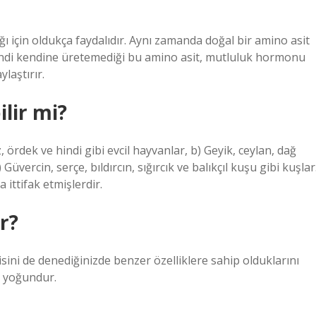
ğı için oldukça faydalıdır. Aynı zamanda doğal bir amino asit
endi kendine üretemediği bu amino asit, mutluluk hormonu
laştırır.
lir mi?
, ördek ve hindi gibi evcil hayvanlar, b) Geyik, ceylan, dağ
Güvercin, serçe, bıldırcın, sığırcık ve balıkçıl kuşu gibi kuşlar
ittifak etmişlerdir.
r?
sini de denediğinizde benzer özelliklere sahip olduklarını
ha yoğundur.