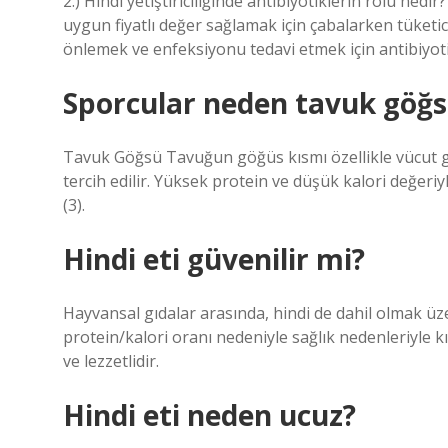
2.) Hindi yetiştiriciliğinde antibiyotiklerin rolü nedir
uygun fiyatlı değer sağlamak için çabalarken tüketici 
önlemek ve enfeksiyonu tedavi etmek için antibiyotik
Sporcular neden tavuk göğs
Tavuk Göğsü Tavuğun göğüs kısmı özellikle vücut gel
tercih edilir. Yüksek protein ve düşük kalori değeriy
(3).
Hindi eti güvenilir mi?
Hayvansal gıdalar arasında, hindi de dahil olmak ü
protein/kalori oranı nedeniyle sağlık nedenleriyle kırm
ve lezzetlidir.
Hindi eti neden ucuz?