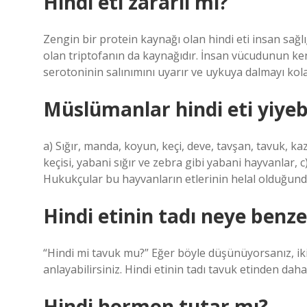
Hindi eti zararlı mı?
Zengin bir protein kaynağı olan hindi eti insan sağlı
olan triptofanın da kaynağıdır. İnsan vücudunun k
serotoninin salınımını uyarır ve uykuya dalmayı kolay
Müslümanlar hindi eti yiyebi
a) Sığır, manda, koyun, keçi, deve, tavşan, tavuk, kaz
keçisi, yabani sığır ve zebra gibi yabani hayvanlar, c) 
Hukukçular bu hayvanların etlerinin helal olduğunda 
Hindi etinin tadı neye benze
“Hindi mi tavuk mu?” Eğer böyle düşünüyorsanız, iki
anlayabilirsiniz. Hindi etinin tadı tavuk etinden da
Hindi hormon tutar mı?