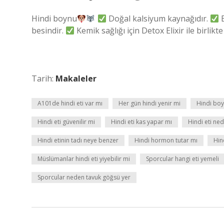
Hindi boynu
Doğal kalsiyum kaynağıdır.
E
besindir.
Kemik sağlığı için Detox Elixir ile birlikte
Tarih:
Makaleler
A101de hindi eti var mı
Her gün hindi yenir mi
Hindi boy
Hindi eti güvenilir mi
Hindi eti kas yapar mı
Hindi eti ne
Hindi etinin tadı neye benzer
Hindi hormon tutar mı
Hin
Müslümanlar hindi eti yiyebilir mi
Sporcular hangi eti yemeli
Sporcular neden tavuk göğsü yer