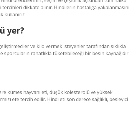
? Hindi üreticilerimiz, seçim ve çeşitlilik açısından tüm halka
tercihleri ​​dikkate alınır. Hindilerin hastalığa yakalanmasını
 kullanırız.
ü yer?
iştirmeciler ve kilo vermek isteyenler tarafından sıklıkla
le sporcuların rahatlıkla tüketebileceği bir besin kaynağıdır
zere kümes hayvanı eti, düşük kolesterolü ve yüksek
ızı ete tercih edilir. Hindi eti son derece sağlıklı, besleyici