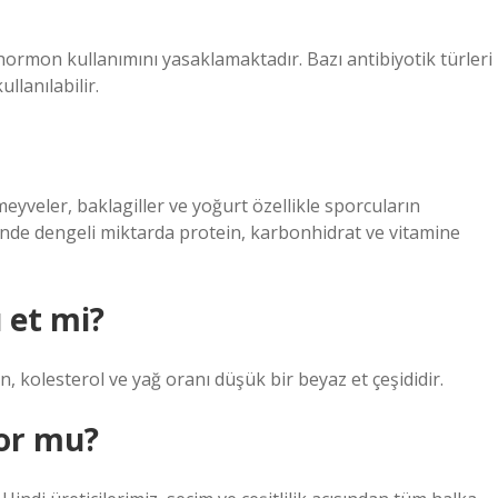
e hormon kullanımını yasaklamaktadır. Bazı antibiyotik türleri
llanılabilir.
 meyveler, baklagiller ve yoğurt özellikle sporcuların
nde dengeli miktarda protein, karbonhidrat ve vitamine
ı et mi?
en, kolesterol ve yağ oranı düşük bir beyaz et çeşididir.
yor mu?