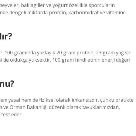
 meyveler, baklagiller ve yoğurt özellikle sporcuların
nde dengeli miktarda protein, karbonhidrat ve vitamine
ır?
dir. 100 gramında yaklaşık 20 gram protein, 23 gram yağ ve
i de oldukça yüksektir. 100 gram hindi etinin enerji değeri
 mu?
m yasal hem de fiziksel olarak imkansızdır, çünkü pratikte
ım ve Orman Bakanlığı düzenli olarak tavuklarımızdan,
test eder.