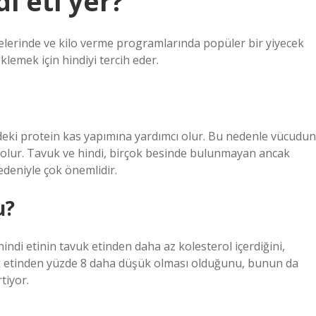
i eti yer?
stelerinde ve kilo verme programlarında popüler bir yiyecek
eklemek için hindiyi tercih eder.
ideki protein kas yapımına yardımcı olur. Bu nedenle vücudun
cı olur. Tavuk ve hindi, birçok besinde bulunmayan ancak
edeniyle çok önemlidir.
u?
indi etinin tavuk etinden daha az kolesterol içerdiğini,
uk etinden yüzde 8 daha düşük olması olduğunu, bunun da
tiyor.