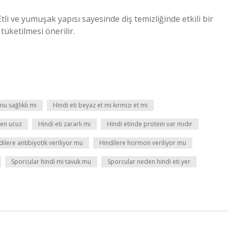
tli ve yumuşak yapısı sayesinde diş temizliğinde etkili bir
 tüketilmesi önerilir.
nu sağlıklı mı
Hindi eti beyaz et mi kırmızı et mi
den ucuz
Hindi eti zararlı mı
Hindi etinde protein var mıdır
dilere antibiyotik veriliyor mu
Hindilere hormon veriliyor mu
Sporcular hindi mi tavuk mu
Sporcular neden hindi eti yer