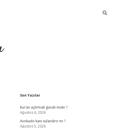
u
Sidebar
Son Yazılar
ilbet casino
betexper yeni giriş
Kur’an açtırmak günah mıdır ?
Ağustos 6, 2026
Avokado kanı sulandırır mı ?
Ağustos 5, 2026