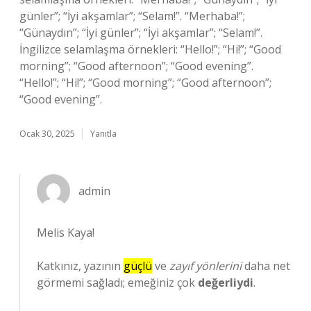
günler”; “İyi akşamlar”; “Selam!”. “Merhaba!”;
“Günaydın”; “İyi günler”; “İyi akşamlar”; “Selam!”.
İngilizce selamlaşma örnekleri: “Hello!”; “Hi!”; “Good
morning”; “Good afternoon”; “Good evening”.
“Hello!”; “Hi!”; “Good morning”; “Good afternoon”;
“Good evening”.
Ocak 30, 2025
Yanıtla
admin
Melis Kaya!
Katkınız, yazının
güçlü
ve
zayıf yönlerini
daha net
görmemi sağladı; emeğiniz çok
değerliydi
.