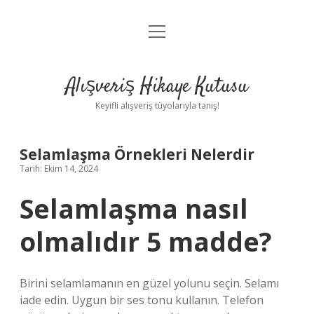
menüyü
Anasayfa
aç
Gizlilik Politikası
Alışveriş Hikaye Kutusu
Yasal Uyarı
Keyifli alışveriş tüyolarıyla tanış!
Hakkımızda
Selamlaşma Örnekleri Nelerdir
Tarih: Ekim 14, 2024
Selamlaşma nasıl
olmalıdır 5 madde?
Birini selamlamanın en güzel yolunu seçin. Selamı
iade edin. Uygun bir ses tonu kullanın. Telefon