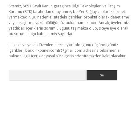
Sitemiz, 5651 Sayılı Kanun gereğince Bilgi Teknolojileri ve İletişim
Kurumu (BTK) tarafından onaylanmış bir Yer Sağlayıcı olarak hizmet
vermektedir. Bu nedenle, sitedeki içerikleri proaktif olarak denetleme
veya araştırma yükümlülüğümüz bulunmamaktadır. Ancak, üyelerimiz
yazdıkları içeriklerin sorumluluğunu taşımakta olup, siteye üye olarak
bu sorumluluğu kabul etmiş sayılırlar.
Hukuka ve yasal düzenlemelere aykırı olduğunu düşündüğünüz
içerikleri,
backlinkpanelicomtr@gmail.com
adresine bildirmeniz
halinde, ilgili içerikler yasal süre içerisinde sitemizden kaldırılacaktır.
Arama
ilbet casino
betexper yeni giriş