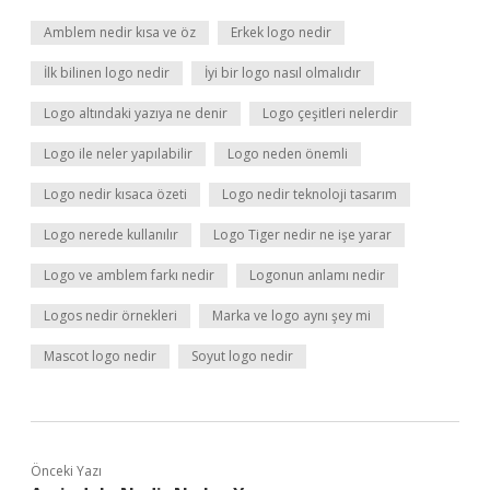
Amblem nedir kısa ve öz
Erkek logo nedir
İlk bilinen logo nedir
İyi bir logo nasıl olmalıdır
Logo altındaki yazıya ne denir
Logo çeşitleri nelerdir
Logo ile neler yapılabilir
Logo neden önemli
Logo nedir kısaca özeti
Logo nedir teknoloji tasarım
Logo nerede kullanılır
Logo Tiger nedir ne işe yarar
Logo ve amblem farkı nedir
Logonun anlamı nedir
Logos nedir örnekleri
Marka ve logo aynı şey mi
Mascot logo nedir
Soyut logo nedir
Önceki Yazı