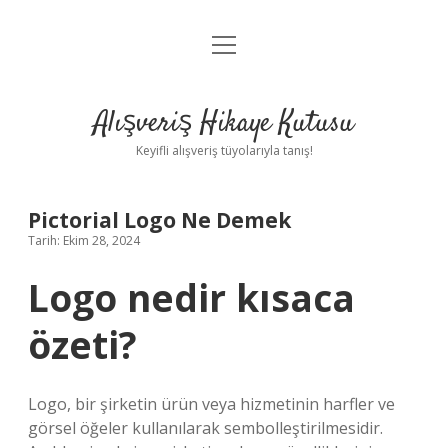
menüyü
Anasayfa
aç
Gizlilik Politikası
Alışveriş Hikaye Kutusu
Yasal Uyarı
Keyifli alışveriş tüyolarıyla tanış!
Hakkımızda
Pictorial Logo Ne Demek
Tarih: Ekim 28, 2024
Logo nedir kısaca
özeti?
Logo, bir şirketin ürün veya hizmetinin harfler ve
görsel öğeler kullanılarak sembolleştirilmesidir.