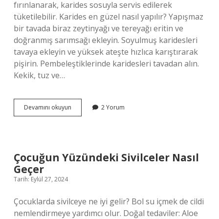
fırınlanarak, karides sosuyla servis edilerek
tüketilebilir. Karides en güzel nasıl yapılır? Yapışmaz
bir tavada biraz zeytinyağı ve tereyağı eritin ve
doğranmış sarımsağı ekleyin. Soyulmuş karidesleri
tavaya ekleyin ve yüksek ateşte hızlıca karıştırarak
pişirin. Pembeleştiklerinde karidesleri tavadan alın.
Kekik, tuz ve…
Karidesle
Devamını okuyun
2 Yorum
En
Iyi
Ne
Gider
Çocuğun Yüzündeki Sivilceler Nasıl
Geçer
Tarih: Eylül 27, 2024
Çocuklarda sivilceye ne iyi gelir? Bol su içmek de cildi
nemlendirmeye yardımcı olur. Doğal tedaviler: Aloe