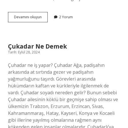
Mısır
Devamını okuyun
2 Yorum
Nil
Nehrinin
Bir
Armağanıdır
Ne
Çukadar Ne Demek
Demek
Tarih: Eylül 28, 2024
Çuhadar ne iş yapar? Çuhadar Ağa, padişahın
arkasında at sırtında gezer ve padişahın
yağmurluğunu taşırdı. Görevleri arasında
hükümdarın kaftan ve kürkleriyle ilgilenmek de
vardı. Çuhadar soyadı nereden gelir? Bunun sebebi
Çuhadar ailesinin köklü bir geçmişe sahip olması ve
ülkemizin Trabzon, Erzurum, Erzincan, Sivas,
Kahramanmaraş, Hatay, Kayseri, Konya ve Kocaeli
gibi illerine yayılmış olmalarına rağmen aynı
kökenden gelen insanlar olmalarıdır. Çuhadarlı’ya