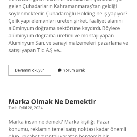
gelen Çuhadarların Kahramanmaraş’tan geldiği
söylenmektedir. Çuhadaroğlu Holding ne iş yapıyor?
Çelik yapı elemanları üreten şirket, faaliyet alanını
alüminyum doğrama sektörüne kaydırdı. Böylece
alüminyum doğrama üretimi ve montajı yapan
Alüminyum San. ve sanayi malzemeleri pazarlama ve
satışı yapan Tic. A.Ş ve…
Çukadar
Devamını okuyun
Yorum Bırak
Ne
Demek
Marka Olmak Ne Demektir
Tarih: Eylül 28, 2024
Marka insan ne demek? Marka kişiliği; Pazar
konumu, reklamın temel satış noktası kadar önemli
olup, rekabet avantajı yaratan benzersiz bir