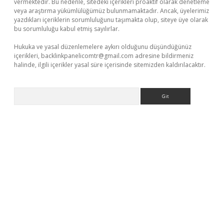
vermektedir. Bu nedenle, sitedeki içerikleri proaktif olarak denetleme
veya araştırma yükümlülüğümüz bulunmamaktadır. Ancak, üyelerimiz
yazdıkları içeriklerin sorumluluğunu taşımakta olup, siteye üye olarak
bu sorumluluğu kabul etmiş sayılırlar.
Hukuka ve yasal düzenlemelere aykırı olduğunu düşündüğünüz
içerikleri,
backlinkpanelicomtr@gmail.com
adresine bildirmeniz
halinde, ilgili içerikler yasal süre içerisinde sitemizden kaldırılacaktır.
Arama
bet casino
betexper yeni giriş