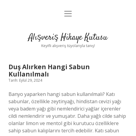
menüyü
Anasayfa
aç
Gizlilik Politikası
Alışveriş Hikaye Kutusu
Yasal Uyarı
Keyifli alışveriş tüyolarıyla tanış!
Hakkımızda
Alışveriş
Duş Alırken Hangi Sabun
Kullanılmalı
Hikaye
Tarih: Eylül 29, 2024
Kutusu
Banyo yaparken hangi sabun kullanılmalı? Katı
sabunlar, özellikle zeytinyağı, hindistan cevizi yağı
Yazılar
veya badem yağı gibi nemlendirici yağlar içerenler
cildi nemlendirir ve yumuşatır. Daha yağlı cilde sahip
olanlar limon ve mentol gibi kurutucu özelliklere
sahip sabun kalıplarını tercih edebilir. Katı sabun