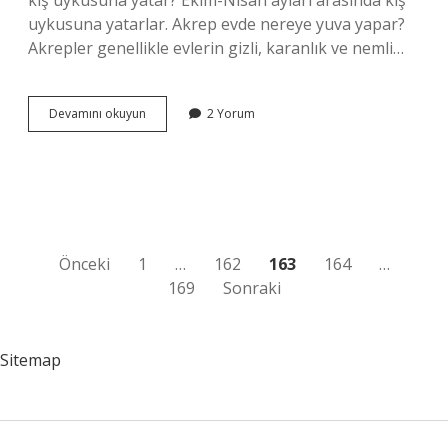
kış uykusuna yatar? Ekim-Nisan ayları arasında kış
uykusuna yatarlar. Akrep evde nereye yuva yapar?
Akrepler genellikle evlerin gizli, karanlık ve nemli…
Akrepler
Devamını okuyun
2 Yorum
Hangi
Aylarda
Çıkar
Yazı
Önceki
1
…
162
163
164
…
169
Sonraki
sayfalaması
Sitemap