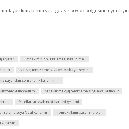
pamuk yardımıyla tüm yüz, göz ve boyun bölgesine uygulayın
işe yarar
Cilt bakım rutini sıralaması nasıl olmalı
ılır mı
Makyaj temizleme suyu ve tonik aynı şey mi
me suyundan sonra tonik kullanılır mı
ar tonik kullanmalı mı
Micellar makyaj temizleme suyu nasıl kullanılır
enir mi
Micellar su siyah noktalara iyi gelir mi
emizleme suyu Nasıl Kullanılır
Tonik kullanmazsam ne olur
kullanılır