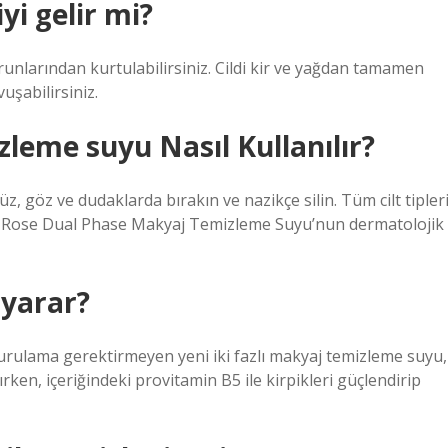
yi gelir mi?
orunlarından kurtulabilirsiniz. Cildi kir ve yağdan tamamen
uşabilirsiniz.
leme suyu Nasıl Kullanılır?
z, göz ve dudaklarda bırakın ve nazikçe silin. Tüm cilt tipler
a Rose Dual Phase Makyaj Temizleme Suyu’nun dermatolojik
 yarar?
, durulama gerektirmeyen yeni iki fazlı makyaj temizleme suyu,
en, içeriğindeki provitamin B5 ile kirpikleri güçlendirip