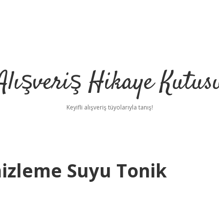
Alışveriş Hikaye Kutus
Keyifli alışveriş tüyolarıyla tanış!
izleme Suyu Tonik