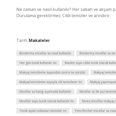
Ne zaman ve nasıl kullanılır? Her sabah ve akşam 
Durulama gerektirmez. Cildi temizler ve arındırır.
Tarih:
Makaleler
Bioderma micellar su nasıl kullanılır
Bioderma micellar su ne 
Her gün tonik kullanılır mı
Maden suyu cilde tonik olarak kullan
Makyaj temizleme suyundan sonra ne sürülür
Makyaj temizle
Makyaj temizleme suyuyla cilt temizlenir mi
Makyaj yapmayanl
Micellar su hangi aşamada kullanılır
Micellar su ile yüz temizl
Micellar suyu tonik olarak kullanılır mı
Nivea micellar makyaj t
Tonik siyah noktaları temizler mi
Yves Rocher micellar su nasıl 