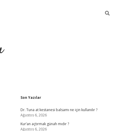
u
Sidebar
Son Yazılar
ilbet casino
betexper yeni giriş
Dr. Tuna at kestanesi balsamı ne için kullanılır ?
Ağustos 6, 2026
Kur’an açtırmak günah mıdır ?
Ağustos 6, 2026