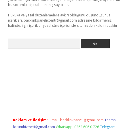
bu sorumluluğu kabul etmiş sayılırlar.
Hukuka ve yasal düzenlemelere aykırı olduğunu düşündüğünüz
içerikleri,
backlinkpanelicomtr@gmail.com
adresine bildirmeniz
halinde, ilgili içerikler yasal süre içerisinde sitemizden kaldırılacaktır.
Arama
i giriş
Reklam ve İletişim:
E-mail:
backlinkpaneli@gmail.com
Teams:
forumhizmeti@gmail.com
Whatsapp: 0262 606 0 726
Telegram: