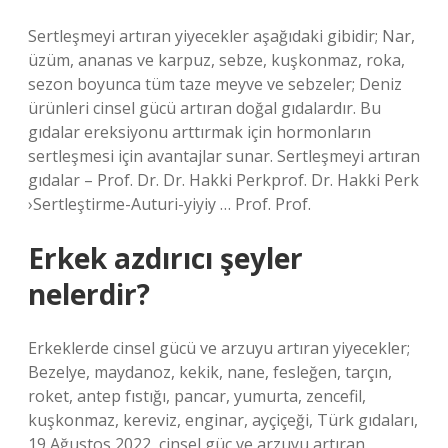
Sertleşmeyi artıran yiyecekler aşağıdaki gibidir; Nar,
üzüm, ananas ve karpuz, sebze, kuşkonmaz, roka,
sezon boyunca tüm taze meyve ve sebzeler; Deniz
ürünleri cinsel gücü artıran doğal gıdalardır. Bu
gıdalar ereksiyonu arttırmak için hormonların
sertleşmesi için avantajlar sunar. Sertleşmeyi artıran
gıdalar – Prof. Dr. Dr. Hakki Perkprof. Dr. Hakki Perk
›Sertleştirme-Auturi-yiyiy … Prof. Prof.
Erkek azdırıcı şeyler
nelerdir?
Erkeklerde cinsel gücü ve arzuyu artıran yiyecekler;
Bezelye, maydanoz, kekik, nane, fesleğen, tarçın,
roket, antep fıstığı, pancar, yumurta, zencefil,
kuşkonmaz, kereviz, enginar, ayçiçeği, Türk gıdaları,
19 Ağustos 2022, cinsel güç ve arzuyu artıran