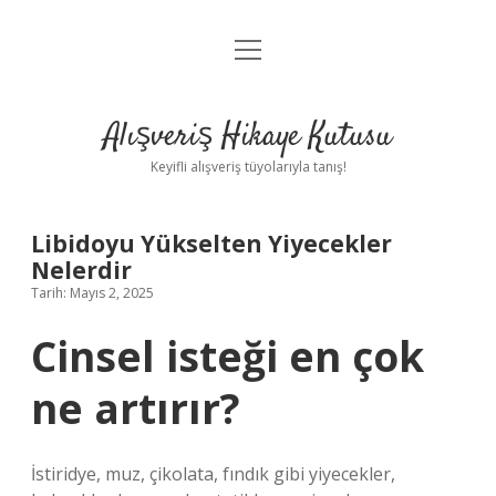
menüyü
Anasayfa
aç
Gizlilik Politikası
Alışveriş Hikaye Kutusu
Yasal Uyarı
Keyifli alışveriş tüyolarıyla tanış!
Hakkımızda
Libidoyu Yükselten Yiyecekler
Nelerdir
Tarih: Mayıs 2, 2025
Cinsel isteği en çok
ne artırır?
İstiridye, muz, çikolata, fındık gibi yiyecekler,