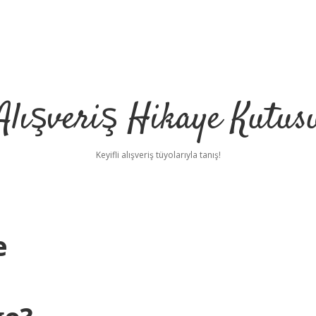
Alışveriş Hikaye Kutus
Keyifli alışveriş tüyolarıyla tanış!
e