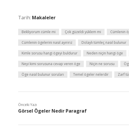
Tarih:
Makaleler
Bekliyorum cümle mi
Çok güzeldi yüklem mi
Cümlenin öğ
Cümlenin ögelerini nasıl ayırırız
Dolaylı tümleç nasıl bulunur
Kimle sorusu hangi ögeyi buldurur
Neden niçin hangi öge
Neyi kimi sorusuna cevap veren öge
Niçin ne sorusu
Öge
Öge nasıl bulunur soruları
Temel ögeler nelerdir
Zarf t
Önceki Yazı
Görsel Ögeler Nedir Paragraf