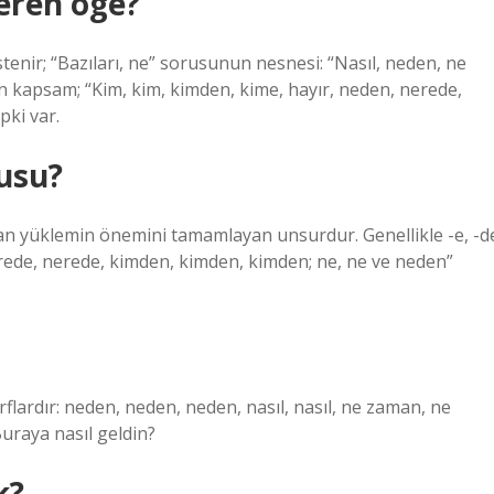
eren öge?
ir; “Bazıları, ne” sorusunun nesnesi: “Nasıl, neden, ne
en kapsam; “Kim, kim, kimden, kime, hayır, neden, nerede,
pki var.
usu?
an yüklemin önemini tamamlayan unsurdur. Genellikle -e, -d
erede, nerede, kimden, kimden, kimden; ne, ne ve neden”
flardır: neden, neden, neden, nasıl, nasıl, ne zaman, ne
Buraya nasıl geldin?
k?