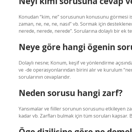
Neyi kimi sorusuna cevap v
Konudan “kim, ne” sorusunun konusunu görmesi isten
zaman, ne, ne, ne, nasıl” vb. Sormak için desteklen
nerede, nerede, nerede”. Sorularına dolaylı bir ek te
Neye göre hangi ögenin sor
Dolaylı nesne; Konum, keşif ve yönlendirme açısınd
ve -de operasyonlarından birini alır ve kurulum “n
sorularının cevaplarıdır.
Neden sorusu hangi zarf?
Yansımalar ve fiiller sorunun sorusunu etkileyen zar
kadar vb. Zarfları bulmak için tüm soruları kapsar. 
Öge dizilişine göre ne deme