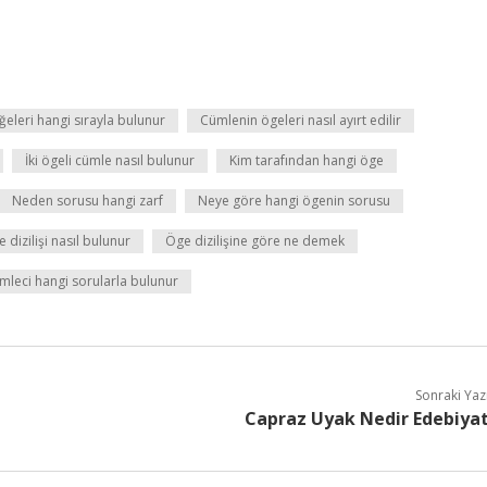
eleri hangi sırayla bulunur
Cümlenin ögeleri nasıl ayırt edilir
İki ögeli cümle nasıl bulunur
Kim tarafından hangi öge
Neden sorusu hangi zarf
Neye göre hangi ögenin sorusu
 dizilişi nasıl bulunur
Öge dizilişine göre ne demek
ümleci hangi sorularla bulunur
Sonraki Yaz
Capraz Uyak Nedir Edebiya