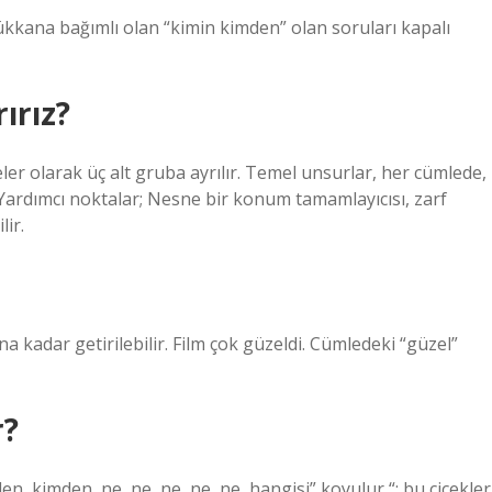
 dükkana bağımlı olan “kimin kimden” olan soruları kapalı
ırız?
ler olarak üç alt gruba ayrılır. Temel unsurlar, her cümlede,
ardımcı noktalar; Nesne bir konum tamamlayıcısı, zarf
lir.
kadar getirilebilir. Film çok güzeldi. Cümledeki “güzel”
r?
, kimden, ne, ne, ne, ne, ne, hangisi” koyulur “: bu çiçekler