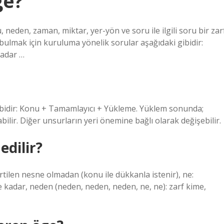
ge?
eden, zaman, miktar, yer-yön ve soru ile ilgili soru bir zar
 bulmak için kuruluma yönelik sorular aşağıdaki gibidir:
kadar …
gibidir: Konu + Tamamlayıcı + Yükleme. Yüklem sonunda;
ilir. Diğer unsurların yeri önemine bağlı olarak değişebilir.
edilir?
irtilen nesne olmadan (konu ile dükkanla istenir), ne:
 kadar, neden (neden, neden, neden, ne, ne): zarf kime,