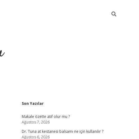
u
Sidebar
Son Yazılar
ilbet casino
betexper yeni giriş
Makale özette atıf olur mu ?
Ağustos 7, 2026
Dr. Tuna at kestanesi balsamı ne için kullanılır ?
Ağustos 6, 2026