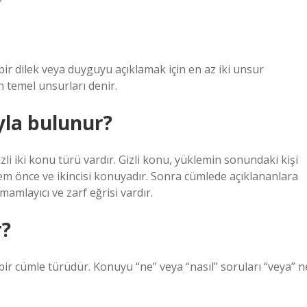
r dilek veya duyguyu açıklamak için en az iki unsur
 temel unsurları denir.
yla bulunur?
zli iki konu türü vardır. Gizli konu, yüklemin sonundaki kişi
m önce ve ikincisi konuyadır. Sonra cümlede açıklananlara
amlayıcı ve zarf eğrisi vardır.
r?
ir cümle türüdür. Konuyu “ne” veya “nasıl” soruları “veya” n