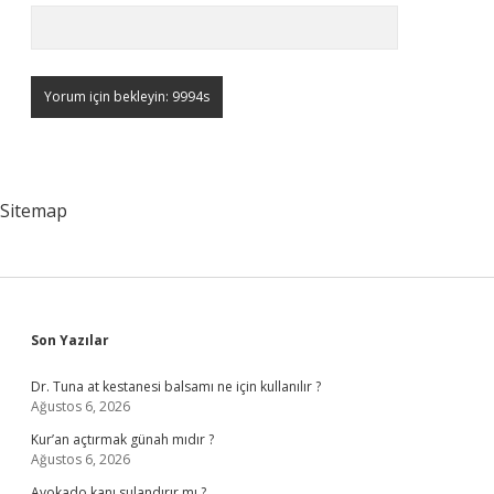
Sitemap
Sidebar
Son Yazılar
Dr. Tuna at kestanesi balsamı ne için kullanılır ?
Ağustos 6, 2026
Kur’an açtırmak günah mıdır ?
Ağustos 6, 2026
Avokado kanı sulandırır mı ?