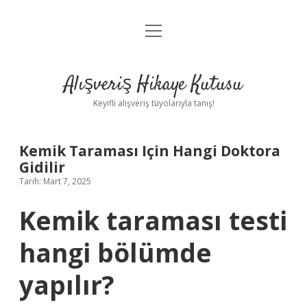
menüyü
Anasayfa
aç
Gizlilik Politikası
Alışveriş Hikaye Kutusu
Yasal Uyarı
Keyifli alışveriş tüyolarıyla tanış!
Hakkımızda
Kemik Taraması Için Hangi Doktora
Gidilir
Tarih: Mart 7, 2025
Kemik taraması testi
hangi bölümde
yapılır?