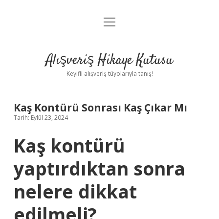
menüyü
Anasayfa
aç
Gizlilik Politikası
Alışveriş Hikaye Kutusu
Yasal Uyarı
Keyifli alışveriş tüyolarıyla tanış!
Hakkımızda
Kaş Kontürü Sonrası Kaş Çıkar Mı
Tarih: Eylül 23, 2024
Kaş kontürü
yaptırdıktan sonra
nelere dikkat
edilmeli?