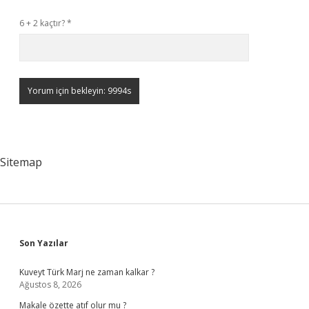
6 + 2 kaçtır?
*
Sitemap
Sidebar
Son Yazılar
Kuveyt Türk Marj ne zaman kalkar ?
Ağustos 8, 2026
Makale özette atıf olur mu ?