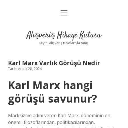
menüyü
Anasayfa
aç
Gizlilik Politikası
Alışveriş Hikaye Kutusu
Yasal Uyarı
Keyifli alışveriş tüyolarıyla tanış!
Hakkımızda
Karl Marx Varlık Görüşü Nedir
Tarih: Aralık 28, 2024
Karl Marx hangi
görüşü savunur?
Marksizme adını veren Karl Marx, döneminin en
önemli filozoflarından, politikacılarından,