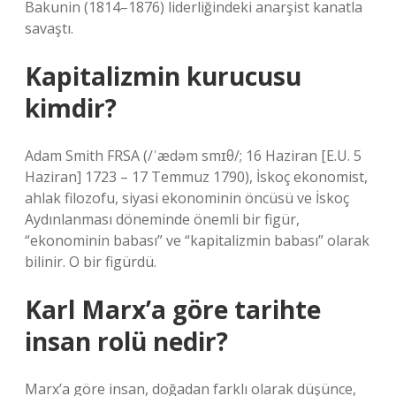
Bakunin (1814–1876) liderliğindeki anarşist kanatla
savaştı.
Kapitalizmin kurucusu
kimdir?
Adam Smith FRSA (/ˈædəm smɪθ/; 16 Haziran [E.U. 5
Haziran] 1723 – 17 Temmuz 1790), İskoç ekonomist,
ahlak filozofu, siyasi ekonominin öncüsü ve İskoç
Aydınlanması döneminde önemli bir figür,
“ekonominin babası” ve “kapitalizmin babası” olarak
bilinir. O bir figürdü.
Karl Marx’a göre tarihte
insan rolü nedir?
Marx’a göre insan, doğadan farklı olarak düşünce,