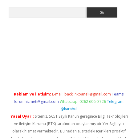
Arama
bet casino
betexper yeni giriş
Reklam ve İletişim:
E-mail:
backlinkpaneli@gmail.com
Teams:
forumhizmeti@gmail.com
Whatsapp: 0262 606 0 726
Telegram:
@karabul
Yasal Uyarı:
Sitemiz, 5651 Sayılı Kanun gereğince Bilgi Teknolojileri
ve İletişim Kurumu (BTK) tarafından onaylanmış bir Yer Sağlayıcı
olarak hizmet vermektedir. Bu nedenle, sitedeki içerikleri proaktif