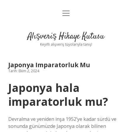
menüyü
Anasayfa
aç
Gizlilik Politikası
Alışveriş Hikaye Kutusu
Yasal Uyarı
Keyifli alışveriş tüyolarıyla tanış!
Hakkımızda
Japonya Imparatorluk Mu
Tarih: Ekim 2, 2024
Japonya hala
imparatorluk mu?
Devralma ve yeniden inşa 1952’ye kadar sürdü ve
sonunda günümüzde Japonya olarak bilinen