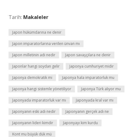
Tarih:
Makaleler
Japon hükümdarına ne denir
Japon imparatorlarına verilen ünvan mı
Japon milletinin adı nedir
Japon savaşçılara ne denir
Japonlar hangi soydan gelir
Japonya cumhuriyet midir
Japonya demokratik mi
Japonya hala imparatorluk mu
Japonya hangi sistemle yönetiliyor
Japonya Türk alıyor mu
Japonyada imparatorluk var mı
Japonyada kral var mı
Japonyanın eski adı nedir
Japonyanın gerçek adı ne
Japonyanın lideri kimdir
Japonyayı kim kurdu
Kont mu büyük dük mü