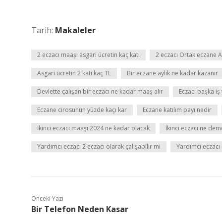
Tarih:
Makaleler
2 eczacı maaşı asgari ücretin kaç katı
2 eczacı Ortak eczane A
Asgari ücretin 2 katı kaç TL
Bir eczane aylık ne kadar kazanır
Devlette çalışan bir eczacı ne kadar maaş alır
Eczacı başka iş
Eczane cirosunun yüzde kaçı kar
Eczane katılım payı nedir
İkinci eczacı maaşı 2024 ne kadar olacak
İkinci eczacı ne dem
Yardımcı eczacı 2 eczacı olarak çalışabilir mi
Yardımcı eczacı
Önceki Yazı
Bir Telefon Neden Kasar