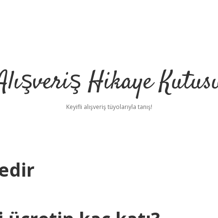
Alışveriş Hikaye Kutus
Keyifli alışveriş tüyolarıyla tanış!
edir