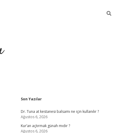
u
Sidebar
Son Yazılar
ilbet casino
betexper yeni giriş
Dr. Tuna at kestanesi balsamı ne için kullanılır ?
Ağustos 6, 2026
Kur’an açtırmak günah mıdır ?
Ağustos 6, 2026