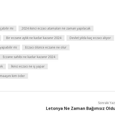
çabilir mi
2024 ikinci eczacı atamaları ne zaman yapılacak
Bir eczane aylık ne kadar kazanır 2024
Devlet yılda kaç eczacı alıyor
 yapabilir mi
Eczacı ölünce eczane ne olur
Eczane sahibi ne kadar kazanır 2024
ek
İkinci eczacı ne iş yapar
 maaşını kim öder
Sonraki Yaz
Letonya Ne Zaman Bağımsız Old