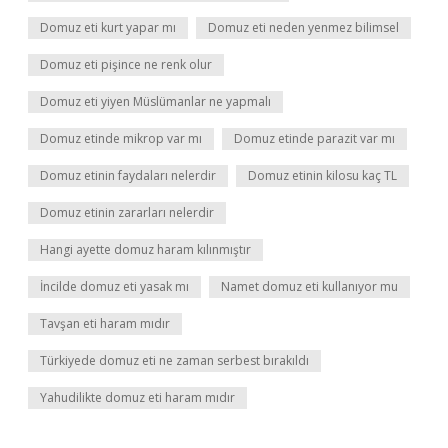
Domuz eti kurt yapar mı
Domuz eti neden yenmez bilimsel
Domuz eti pişince ne renk olur
Domuz eti yiyen Müslümanlar ne yapmalı
Domuz etinde mikrop var mı
Domuz etinde parazit var mı
Domuz etinin faydaları nelerdir
Domuz etinin kilosu kaç TL
Domuz etinin zararları nelerdir
Hangi ayette domuz haram kılınmıştır
İncilde domuz eti yasak mı
Namet domuz eti kullanıyor mu
Tavşan eti haram mıdır
Türkiyede domuz eti ne zaman serbest bırakıldı
Yahudilikte domuz eti haram mıdır