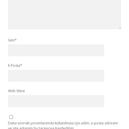
İsim*
E-Posta*
Web Sitesi
Daha sonraki yorumlarımda kullanılması için adım, e-posta adresim
ve site adresim bu tarayıcıya kaydedilsin.