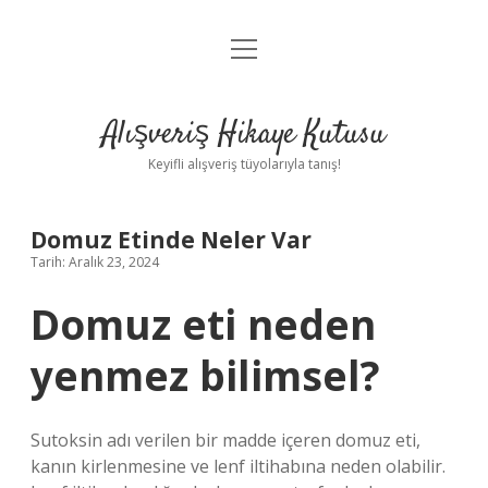
menüyü
Anasayfa
aç
Gizlilik Politikası
Alışveriş Hikaye Kutusu
Yasal Uyarı
Keyifli alışveriş tüyolarıyla tanış!
Hakkımızda
Domuz Etinde Neler Var
Tarih: Aralık 23, 2024
Domuz eti neden
yenmez bilimsel?
Sutoksin adı verilen bir madde içeren domuz eti,
kanın kirlenmesine ve lenf iltihabına neden olabilir.