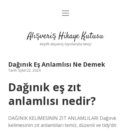
menüyü
Anasayfa
aç
Gizlilik Politikası
Alışveriş Hikaye Kutusu
Yasal Uyarı
Keyifli alışveriş tüyolarıyla tanış!
Hakkımızda
Dağınık Eş Anlamlısı Ne Demek
Tarih: Eylül 22, 2024
Dağınık eş zıt
anlamlısı nedir?
DAĞINIK KELİMESİNİN ZIT ANLAMLILARI Dağınık
kelimesinin zıt anlamlıları temiz, düzenli ve tidy’dir.