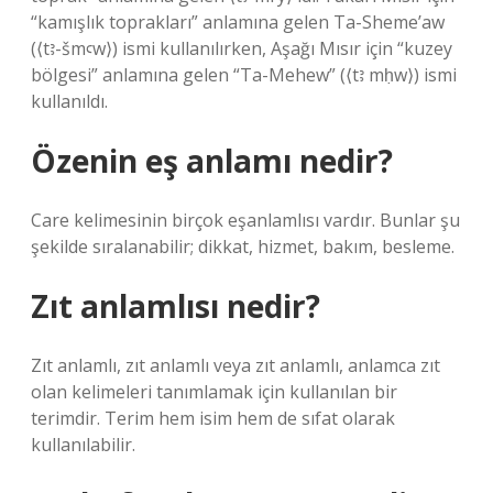
“kamışlık toprakları” anlamına gelen Ta-Sheme’aw
(⟨tꜣ-šmꜥw⟩) ismi kullanılırken, Aşağı Mısır için “kuzey
bölgesi” anlamına gelen “Ta-Mehew” (⟨tꜣ mḥw⟩) ismi
kullanıldı.
Özenin eş anlamı nedir?
Care kelimesinin birçok eşanlamlısı vardır. Bunlar şu
şekilde sıralanabilir; dikkat, hizmet, bakım, besleme.
Zıt anlamlısı nedir?
Zıt anlamlı, zıt anlamlı veya zıt anlamlı, anlamca zıt
olan kelimeleri tanımlamak için kullanılan bir
terimdir. Terim hem isim hem de sıfat olarak
kullanılabilir.