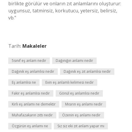
birlikte görülür ve onların zıt anlamlarını oluşturur:
uygunsuz, tatminsiz, korkutucu, yetersiz, belirsiz,
vb.”
Tarih:
Makaleler
5sınıf eş anlam nedir
Dağınığın anlamı nedir
Dağınık eş anlamlısı nedir
Dağınık eş zıt anlamlısı nedir
Eş anlamlısı ne
Evin eş anlamlı kelimesi nedir
Fakir eş anlamlısı nedir
Gönül eş anlamlısı nedir
Kirli eş anlamı ne demektir
Mısırın eş anlamı nedir
Muhafazakarın zıttı nedir
Özenin eş anlamı nedir
Özgürün eş anlamı ne
Sız siz eki zıt anlam yapar mı