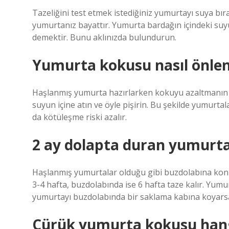
Tazeliğini test etmek istediğiniz yumurtayı suya bır
yumurtanız bayattır. Yumurta bardağın içindeki suyu
demektir. Bunu aklınızda bulundurun.
Yumurta kokusu nasıl önlen
Haşlanmış yumurta hazırlarken kokuyu azaltmanın b
suyun içine atın ve öyle pişirin. Bu şekilde yumur
da kötüleşme riski azalır.
2 ay dolapta duran yumurt
Haşlanmış yumurtalar olduğu gibi buzdolabına konulu
3-4 hafta, buzdolabında ise 6 hafta taze kalır. Yum
yumurtayı buzdolabında bir saklama kabına koyarsan
Çürük yumurta kokusu hangi