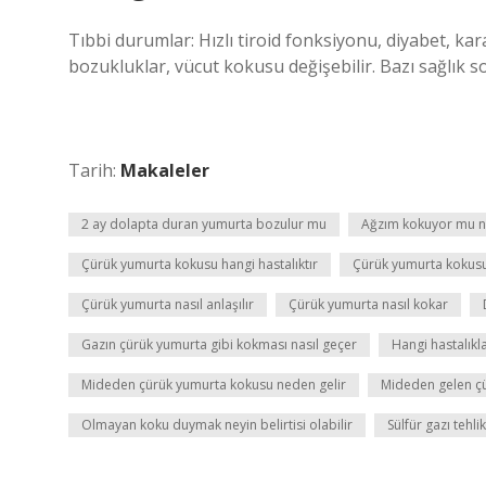
Tıbbi durumlar: Hızlı tiroid fonksiyonu, diyabet, ka
bozukluklar, vücut kokusu değişebilir. Bazı sağlık so
Tarih:
Makaleler
2 ay dolapta duran yumurta bozulur mu
Ağzım kokuyor mu na
Çürük yumurta kokusu hangi hastalıktır
Çürük yumurta kokusu
Çürük yumurta nasıl anlaşılır
Çürük yumurta nasıl kokar
Gazın çürük yumurta gibi kokması nasıl geçer
Hangi hastalıkl
Mideden çürük yumurta kokusu neden gelir
Mideden gelen çü
Olmayan koku duymak neyin belirtisi olabilir
Sülfür gazı tehlik