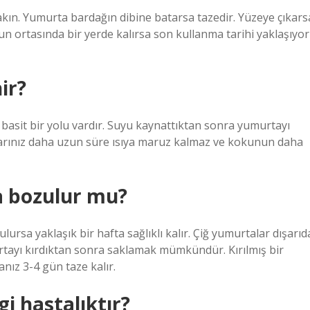
akın. Yumurta bardağın dibine batarsa ​​tazedir. Yüzeye çıkars
n ortasında bir yerde kalırsa son kullanma tarihi yaklaşıyor
ir?
asit bir yolu vardır. Suyu kaynattıktan sonra yumurtayı
talarınız daha uzun süre ısıya maruz kalmaz ve kokunun daha
a bozulur mu?
rsa yaklaşık bir hafta sağlıklı kalır. Çiğ yumurtalar dışarıd
urtayı kırdıktan sonra saklamak mümkündür. Kırılmış bir
ız 3-4 gün taze kalır.
 hastalıktır?