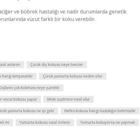
raciğer ve böbrek hastalığı ve nadir durumlarda genetik
runlarında vücut farklı bir koku verebilir.
sıl anlarım
Çürük diş kokusu neye benzer
 hangi kimyasaldır
Çürük yumurta kokusu neden olur
Dışkının çok kokması neye işarettir
ar vücut kokusu yapar
Mide üşütmesi nasıl olur
rük yumurta kokusu ne iyi gelir
Nefes kokusu hangi hastalığın belirtisidir
eli mi
Yumurta kokusu nasıl önlenir
Yumurta kokuyorsa ne yapmalı