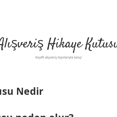
Alışveriş Hikaye Kutus
Keyifli alışveriş tüyolarıyla tanış!
su Nedir