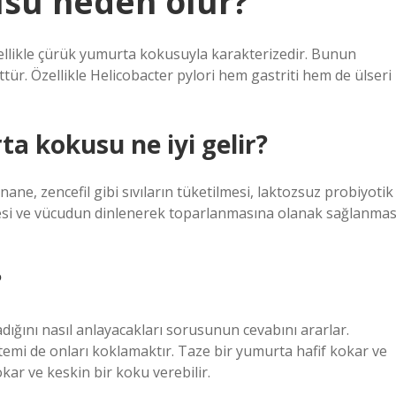
su neden olur?
ellikle çürük yumurta kokusuyla karakterizedir. Bunun
tür. Özellikle Helicobacter pylori hem gastriti hem de ülseri
a kokusu ne iyi gelir?
ane, zencefil gibi sıvıların tüketilmesi, laktozsuz probiyotik
mesi ve vücudun dinlenerek toparlanmasına olanak sağlanmas
?
dığını nasıl anlayacakları sorusunun cevabını ararlar.
temi de onları koklamaktır. Taze bir yumurta hafif kokar ve
ar ve keskin bir koku verebilir.