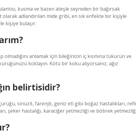
ulantısı, kusma ve bazen ateşle seyreden bir bağırsak
 olarak adlandırılan mide gribi, en sık enfekte bir kişiyle
e kişiye bulaşır.
larım?
 olmadığını anlamak için bileğinizin iç kısmına tükürün ve
kürüğünüzü koklayın. Kötü bir koku alıyorsanız, ağız
n belirtisidir?
çürüğü, sinüzit, farenjit, geniz eti gibi boğaz hastalıkları, refl
ları, şeker hastalığı, karaciğer yetmezliği ve böbrek yetmezliği
ır?