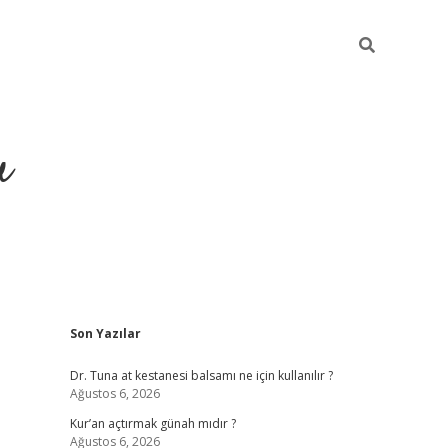
u
Sidebar
Son Yazılar
ilbet casino
betexper yeni giriş
Dr. Tuna at kestanesi balsamı ne için kullanılır ?
Ağustos 6, 2026
Kur’an açtırmak günah mıdır ?
Ağustos 6, 2026