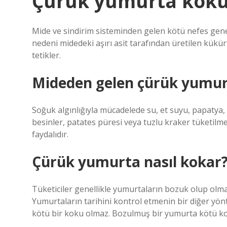
Çürük yumurta koku
Mide ve sindirim sisteminden gelen kötü nefes gen
nedeni midedeki aşırı asit tarafından üretilen kükürt
tetikler.
Mideden gelen çürük yumurt
Soğuk algınlığıyla mücadelede su, et suyu, papatya, n
besinler, patates püresi veya tuzlu kraker tüketil
faydalıdır.
Çürük yumurta nasıl kokar
Tüketiciler genellikle yumurtaların bozuk olup olma
Yumurtaların tarihini kontrol etmenin bir diğer yön
kötü bir koku olmaz. Bozulmuş bir yumurta kötü kok