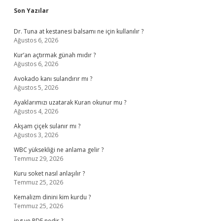
Sidebar
Son Yazılar
Dr. Tuna at kestanesi balsamı ne için kullanılır ?
Ağustos 6, 2026
Kur’an açtırmak günah mıdır ?
Ağustos 6, 2026
Avokado kanı sulandırır mı ?
Ağustos 5, 2026
Ayaklarımızı uzatarak Kuran okunur mu ?
Ağustos 4, 2026
Akşam çiçek sulanır mı ?
Ağustos 3, 2026
WBC yüksekliği ne anlama gelir ?
Temmuz 29, 2026
Kuru soket nasıl anlaşılır ?
Temmuz 25, 2026
Kemalizm dinini kim kurdu ?
Temmuz 25, 2026
jpg ve PDF nedir ?