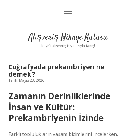
menüyü
Anasayfa
aç
Gizlilik Politikası
Alışveriş Hikaye Kutusu
Yasal Uyarı
Keyifli alışveriş tüyolarıyla tanış!
Hakkımızda
Coğrafyada prekambriyen ne
demek ?
Tarih: Mayıs 23, 2026
Zamanın Derinliklerinde
İnsan ve Kültür:
Prekambriyenin İzinde
Farklı toplulukların yaşam biçimlerini incelerken,