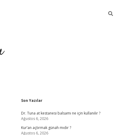
u
Sidebar
Son Yazılar
ilbet casino
betexper yeni giriş
Dr. Tuna at kestanesi balsamı ne için kullanılır ?
Ağustos 6, 2026
Kur’an açtırmak günah mıdır ?
Ağustos 6, 2026