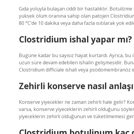
Gıda yoluyla bulaşan ciddi bir hastalıktır. Botulizm
yüksek ölüm oranına sahip olan patojen Clostridium
80 °C’de 10 dakika veya daha fazla ısıtılarak yok edile
Clostridium ishal yapar mı?
Bugüne kadar bu sayısız hayat kurtardı. Ayrıca, bu il
uzun süre devam edebilen ishalin gelişmesidir. Buna a
Clostridium difficiale ishali veya psödomembranöz e
Zehirli konserve nasıl anlaşı
Konserve yiyecekler ne zaman zehirli hale gelir? Kons
varsa, konserve yiyeceklerin zehirli olduğunu söylem
yiyeceklerin zehirli olduğunun ve tüketilmemesi gerek
Clostridium botulinum kaç 