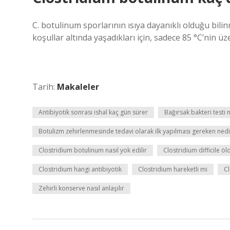
C. botulinum sporlarının ısıya dayanıklı olduğu bil
koşullar altında yaşadıkları için, sadece 85 °C’nin üze
Tarih:
Makaleler
Antibiyotik sonrası ishal kaç gün sürer
Bağırsak bakteri testi n
Botulizm zehirlenmesinde tedavi olarak ilk yapılması gereken nedi
Clostridium botulinum nasıl yok edilir
Clostridium difficile ö
Clostridium hangi antibiyotik
Clostridium hareketli mi
C
Zehirli konserve nasıl anlaşılır