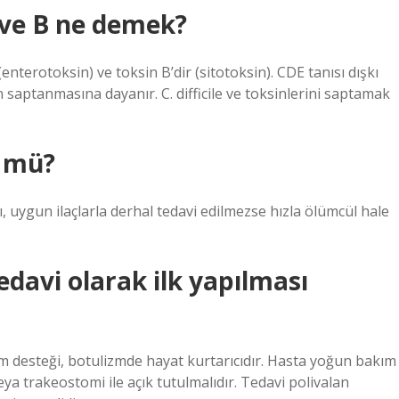
A ve B ne demek?
A (enterotoksin) ve toksin B’dir (sitotoksin). CDE tanısı dışkı
in saptanmasına dayanır. C. difficile ve toksinlerini saptamak
r mü?
arı, uygun ilaçlarla derhal tedavi edilmezse hızla ölümcül hale
davi olarak ilk yapılması
um desteği, botulizmde hayat kurtarıcıdır. Hasta yoğun bakım
ya trakeostomi ile açık tutulmalıdır. Tedavi polivalan