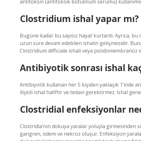
antitoksin (antitoksik botulinum serumu) kullanımını
Clostridium ishal yapar mı?
Bugüne kadar bu sayısız hayat kurtardı. Ayrıca, bu il
uzun süre devam edebilen ishalin gelişmesidir. Buna a
Clostridium difficiale ishali veya psödomembranöz e
Antibiyotik sonrası ishal ka
Antibiyotik kullanan her 5 kişiden yaklaşık 1’inde anti
ilişkili ishal hafiftir ve tedavi gerektirmez. İshal ge
Clostridial enfeksiyonlar ne
Clostridia’nın dokuya yaralar yoluyla girmesinden son
gangren, ödem ve nekroz oluşur. Enfeksiyon yaralar