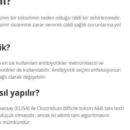
mı?
inin bir toksininin neden olduğu ciddi bir zehirlenmedir.
inir sistemine zarar vererek ciddi sağlık sorunlarına yol
ik?
n en sık kullanılan antibiyotikler metronidazol ve
tikler de kullanılabilir. Antibiyotik seçimi enfeksiyonun
lı olarak değişebilir.
ıl yapılır?
say (ELISA) ile Clostridium difficile toksin A&B tanı testi
n düşük olmasıdır, ancak iki adımlı tanı algoritmasını
mak mümkündür.