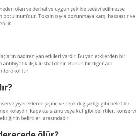
e neden olan ve derhal ve uygun şekilde tedavi edilmezse
 botulinum’dur. Toksin ısıyla bozunmaya karşı hassastır ve
bilir.
açların nadiren yan etkileri vardır. Bu yan etkilerden biri
ntibiyotik ilişkili ishal denir. Bunun bir diğer adı
nterokolittir.
lır?
erve yiyeceklerde şişme ve renk değişikliği gibi belirtiler
ek kolaydır. Kapakta sızıntı veya küf gibi belirtiler, konserv
tiğinin belirtileri arasındadır.
derecede ölür?