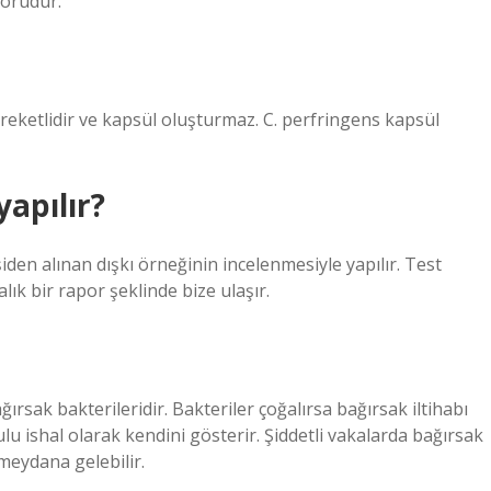
törüdür.
areketlidir ve kapsül oluşturmaz. C. perfringens kapsül
yapılır?
şiden alınan dışkı örneğinin incelenmesiyle yapılır. Test
lık bir rapor şeklinde bize ulaşır.
ğırsak bakterileridir. Bakteriler çoğalırsa bağırsak iltihabı
ulu ishal olarak kendini gösterir. Şiddetli vakalarda bağırsak
meydana gelebilir.