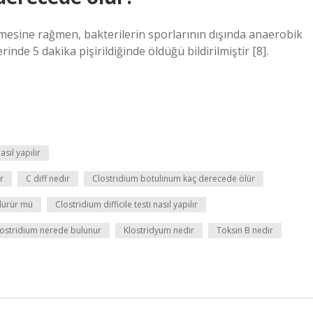
inmesine rağmen, bakterilerin sporlarının dışında anaerobik
rinde 5 dakika pişirildiğinde öldüğü bildirilmiştir [8].
asıl yapılır
r
C diff nedir
Clostridium botulinum kaç derecede ölür
ldürür mü
Clostridium difficile testi nasıl yapılır
lostridium nerede bulunur
Klostridyum nedir
Toksin B nedir