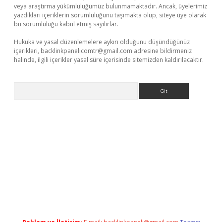
veya araştırma yükümlülüğümüz bulunmamaktadır. Ancak, üyelerimiz
yazdıkları içeriklerin sorumluluğunu taşımakta olup, siteye üye olarak
bu sorumluluğu kabul etmiş sayılırlar.
Hukuka ve yasal düzenlemelere aykırı olduğunu düşündüğünüz
içerikleri,
backlinkpanelicomtr@gmail.com
adresine bildirmeniz
halinde, ilgili içerikler yasal süre içerisinde sitemizden kaldırılacaktır.
Arama
ilbet casino
betexper yeni giriş