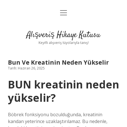
menüyü
Anasayfa
aç
Gizlilik Politikası
Alışveriş Hikaye Kutusu
Yasal Uyarı
Keyifli alışveriş tüyolarıyla tanış!
Hakkımızda
Bun Ve Kreatinin Neden Yükselir
Tarih: Haziran 26, 2025
BUN kreatinin neden
yükselir?
Böbrek fonksiyonu bozulduğunda, kreatinin
kandan yeterince uzaklaştırılamaz. Bu nedenle,