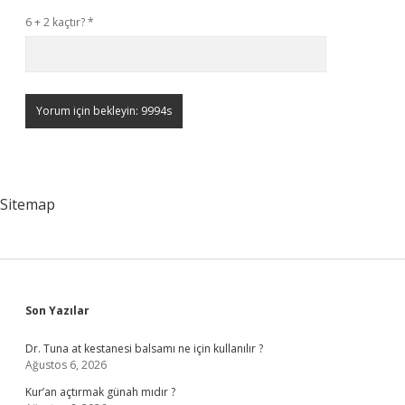
6 + 2 kaçtır?
*
Sitemap
Sidebar
Son Yazılar
Dr. Tuna at kestanesi balsamı ne için kullanılır ?
Ağustos 6, 2026
Kur’an açtırmak günah mıdır ?