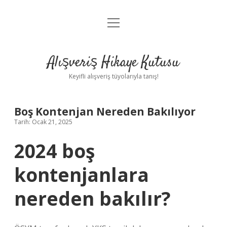
menüyü
Anasayfa
aç
Gizlilik Politikası
Alışveriş Hikaye Kutusu
Yasal Uyarı
Keyifli alışveriş tüyolarıyla tanış!
Hakkımızda
Boş Kontenjan Nereden Bakılıyor
Tarih: Ocak 21, 2025
2024 boş
kontenjanlara
nereden bakılır?