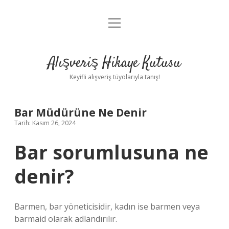
menüyü
Anasayfa
aç
Gizlilik Politikası
Alışveriş Hikaye Kutusu
Yasal Uyarı
Keyifli alışveriş tüyolarıyla tanış!
Hakkımızda
Bar Müdürüne Ne Denir
Tarih: Kasım 26, 2024
Bar sorumlusuna ne
denir?
Barmen, bar yöneticisidir, kadın ise barmen veya
barmaid olarak adlandırılır.