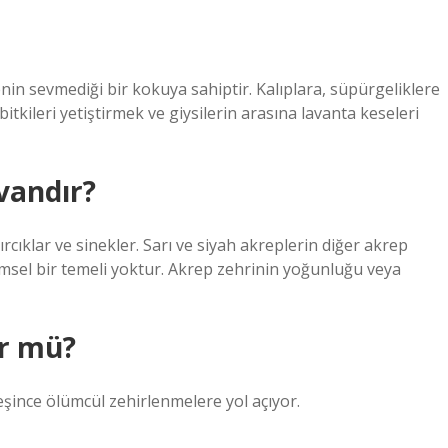
nin sevmediği bir kokuya sahiptir. Kalıplara, süpürgeliklere
itkileri yetiştirmek ve giysilerin arasına lavanta keseleri
vandır?
ırcıklar ve sinekler. Sarı ve siyah akreplerin diğer akrep
limsel bir temeli yoktur. Akrep zehrinin yoğunluğu veya
ür mü?
eşince ölümcül zehirlenmelere yol açıyor.