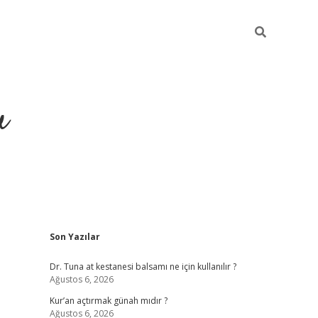
u
Sidebar
Son Yazılar
ilbet casino
betexper yeni giriş
Dr. Tuna at kestanesi balsamı ne için kullanılır ?
Ağustos 6, 2026
Kur’an açtırmak günah mıdır ?
Ağustos 6, 2026