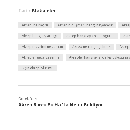
Tarih:
Makaleler
Akrebi ne kaçırır
Akrebin düşmanı hangi hayvandır
Akre
Akrep hangi ay aralığı
Akrep hangi aylarda doğurur
Akr
Akrep mevsimi ne zaman
Akrep ne renge gelmez
Akrep
Akrepler gece gezer mi
Akrepler hangi aylarda kış uykusuna 
Kışın akrep olur mu
Önceki Yazı
Akrep Burcu Bu Hafta Neler Bekliyor