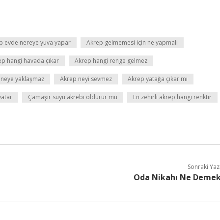
p evde nereye yuva yapar
Akrep gelmemesi için ne yapmalı
ep hangi havada çıkar
Akrep hangi renge gelmez
 neye yaklaşmaz
Akrep neyi sevmez
Akrep yatağa çıkar mı
yatar
Çamaşır suyu akrebi öldürür mü
En zehirli akrep hangi renktir
Sonraki Yaz
Oda Nikahı Ne Deme