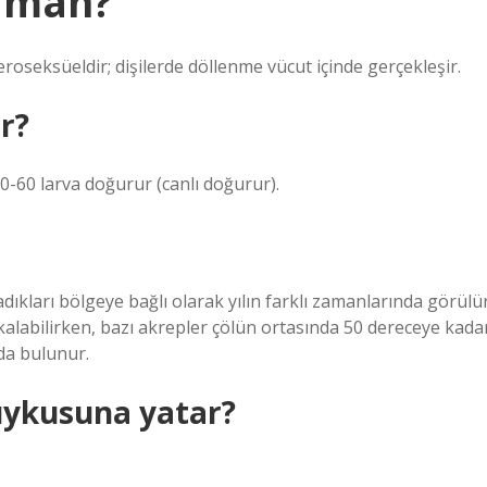
aman?
roseksüeldir; dişilerde döllenme vücut içinde gerçekleşir.
r?
10-60 larva doğurur (canlı doğurur).
ıkları bölgeye bağlı olarak yılın farklı zamanlarında görülür
 kalabilirken, bazı akrepler çölün ortasında 50 dereceye kada
nda bulunur.
 uykusuna yatar?