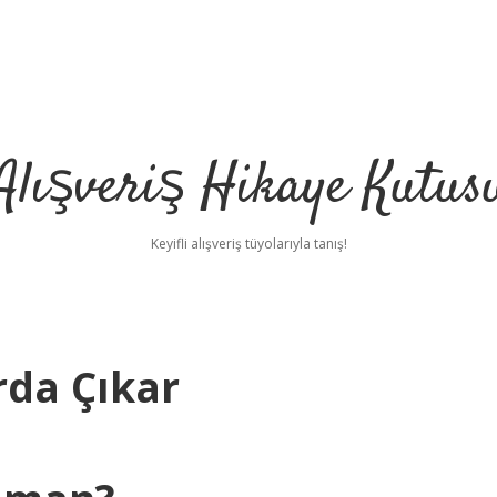
Alışveriş Hikaye Kutus
Keyifli alışveriş tüyolarıyla tanış!
rda Çıkar