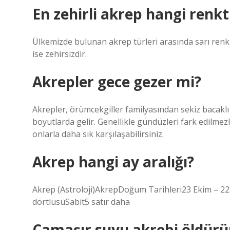
En zehirli akrep hangi renkt
Ülkemizde bulunan akrep türleri arasında sarı renkli 
ise zehirsizdir.
Akrepler gece gezer mi?
Akrepler, örümcekgiller familyasından sekiz bacaklı e
boyutlarda gelir. Genellikle gündüzleri fark edilmezl
onlarla daha sık karşılaşabilirsiniz.
Akrep hangi ay aralığı?
Akrep (Astroloji)AkrepDoğum Tarihleri23 Ekim – 2
dörtlüsüSabit5 satır daha
Çamaşır suyu akrebi öldür