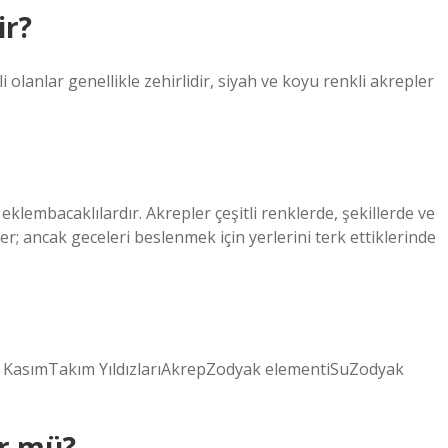
ir?
olanlar genellikle zehirlidir, siyah ve koyu renkli akrepler
klembacaklılardır. Akrepler çeşitli renklerde, şekillerde ve
er; ancak geceleri beslenmek için yerlerini terk ettiklerinde
2 KasımTakım YıldızlarıAkrepZodyak elementiSuZodyak
ür mü?