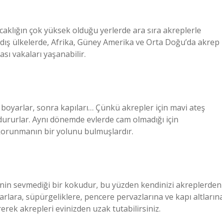
caklığın çok yüksek olduğu yerlerde ara sıra akreplerle
u dış ülkelerde, Afrika, Güney Amerika ve Orta Doğu’da akrep
ı vakaları yaşanabilir.
oyarlar, sonra kapıları… Çünkü akrepler için mavi ateş
dururlar. Aynı dönemde evlerde cam olmadığı için
korunmanın bir yolunu bulmuşlardır.
enin sevmediği bir kokudur, bu yüzden kendinizi akreplerden
arlara, süpürgeliklere, pencere pervazlarına ve kapı altların
irerek akrepleri evinizden uzak tutabilirsiniz.