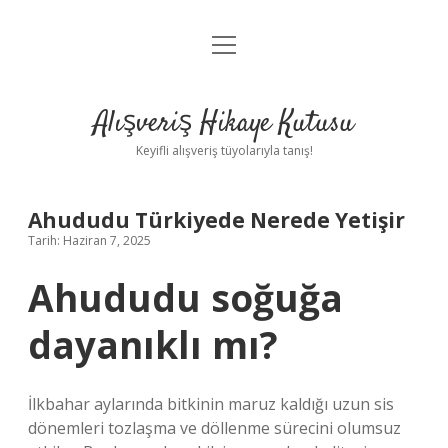
menüyü
Anasayfa
aç
Gizlilik Politikası
Alışveriş Hikaye Kutusu
Yasal Uyarı
Keyifli alışveriş tüyolarıyla tanış!
Hakkımızda
Ahududu Türkiyede Nerede Yetişir
Tarih: Haziran 7, 2025
Ahududu soğuğa
dayanıklı mı?
İlkbahar aylarında bitkinin maruz kaldığı uzun sis
dönemleri tozlaşma ve döllenme sürecini olumsuz