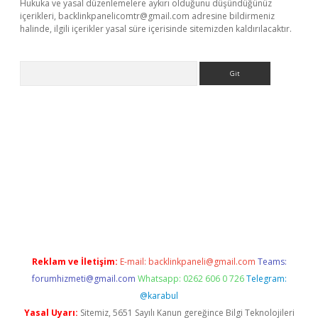
Hukuka ve yasal düzenlemelere aykırı olduğunu düşündüğünüz
içerikleri,
backlinkpanelicomtr@gmail.com
adresine bildirmeniz
halinde, ilgili içerikler yasal süre içerisinde sitemizden kaldırılacaktır.
Arama
iş
Reklam ve İletişim:
E-mail:
backlinkpaneli@gmail.com
Teams:
forumhizmeti@gmail.com
Whatsapp: 0262 606 0 726
Telegram:
@karabul
Yasal Uyarı:
Sitemiz, 5651 Sayılı Kanun gereğince Bilgi Teknolojileri