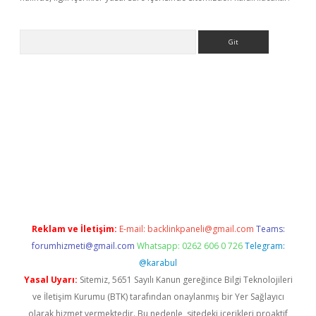
Arama
er yeni giriş
Reklam ve İletişim:
E-mail:
backlinkpaneli@gmail.com
Teams:
forumhizmeti@gmail.com
Whatsapp: 0262 606 0 726
Telegram:
@karabul
Yasal Uyarı:
Sitemiz, 5651 Sayılı Kanun gereğince Bilgi Teknolojileri
ve İletişim Kurumu (BTK) tarafından onaylanmış bir Yer Sağlayıcı
olarak hizmet vermektedir. Bu nedenle, sitedeki içerikleri proaktif