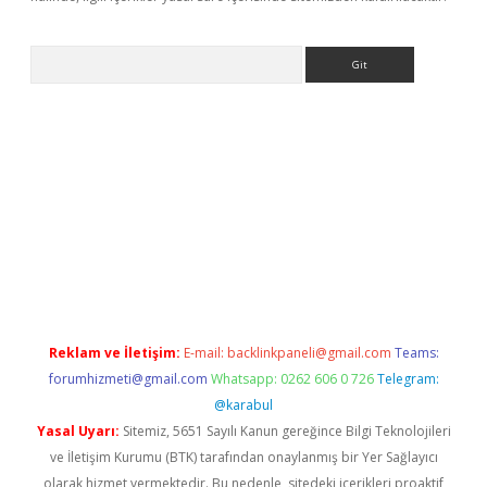
Arama
r yeni giriş
Reklam ve İletişim:
E-mail:
backlinkpaneli@gmail.com
Teams:
forumhizmeti@gmail.com
Whatsapp: 0262 606 0 726
Telegram:
@karabul
Yasal Uyarı:
Sitemiz, 5651 Sayılı Kanun gereğince Bilgi Teknolojileri
ve İletişim Kurumu (BTK) tarafından onaylanmış bir Yer Sağlayıcı
olarak hizmet vermektedir. Bu nedenle, sitedeki içerikleri proaktif