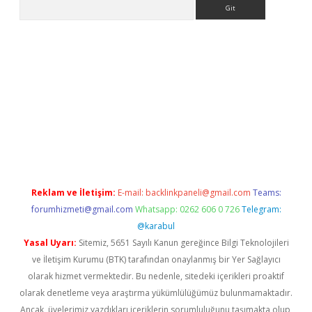
Arama
er yeni giriş
Reklam ve İletişim:
E-mail:
backlinkpaneli@gmail.com
Teams:
forumhizmeti@gmail.com
Whatsapp: 0262 606 0 726
Telegram:
@karabul
Yasal Uyarı:
Sitemiz, 5651 Sayılı Kanun gereğince Bilgi Teknolojileri
ve İletişim Kurumu (BTK) tarafından onaylanmış bir Yer Sağlayıcı
olarak hizmet vermektedir. Bu nedenle, sitedeki içerikleri proaktif
olarak denetleme veya araştırma yükümlülüğümüz bulunmamaktadır.
Ancak, üyelerimiz yazdıkları içeriklerin sorumluluğunu taşımakta olup,