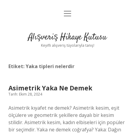
menüyü
Anasayfa
aç
Gizlilik Politikası
Alışveriş Hikaye Kutusu
Yasal Uyarı
Keyifli alışveriş tüyolarıyla tanış!
Hakkımızda
Etiket:
Yaka tipleri nelerdir
Asimetrik Yaka Ne Demek
Tarih: Ekim 28, 2024
Asimetrik kıyafet ne demek? Asimetrik kesim, eşit
ölçülere ve geometrik şekillere dayalı bir kesim
stilidir. Asimetrik kesim, kadın elbiseleri için popüler
bir seçimdir. Yaka ne demek coğrafya? Yaka: Dağın