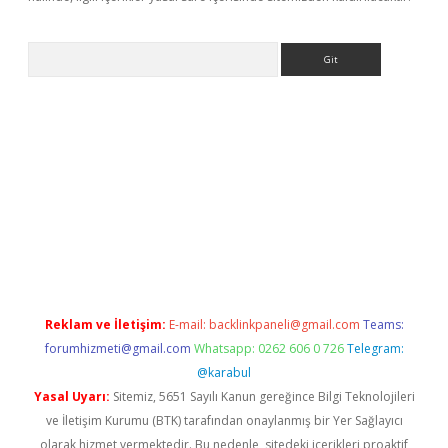
Arama
r yeni giriş
Reklam ve İletişim:
E-mail:
backlinkpaneli@gmail.com
Teams:
forumhizmeti@gmail.com
Whatsapp: 0262 606 0 726
Telegram:
@karabul
Yasal Uyarı:
Sitemiz, 5651 Sayılı Kanun gereğince Bilgi Teknolojileri
ve İletişim Kurumu (BTK) tarafından onaylanmış bir Yer Sağlayıcı
olarak hizmet vermektedir. Bu nedenle, sitedeki içerikleri proaktif