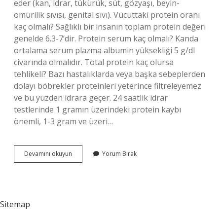
eder (kan, idrar, tükürük, süt, gözyaşı, beyin-
omurilik sıvısı, genital sıvı). Vücuttaki protein oranı
kaç olmalı? Sağlıklı bir insanın toplam protein değeri
genelde 6.3-7’dir. Protein serum kaç olmalı? Kanda
ortalama serum plazma albumin yüksekliği 5 g/dl
civarında olmalıdır. Total protein kaç olursa
tehlikeli? Bazı hastalıklarda veya başka sebeplerden
dolayı böbrekler proteinleri yeterince filtreleyemez
ve bu yüzden idrara geçer. 24 saatlik idrar
testlerinde 1 gramın üzerindeki protein kaybı
önemli, 1-3 gram ve üzeri…
Protein
Devamını okuyun
Yorum Bırak
Vücut
Sıvıları
Kaç
Olmalı
Sitemap