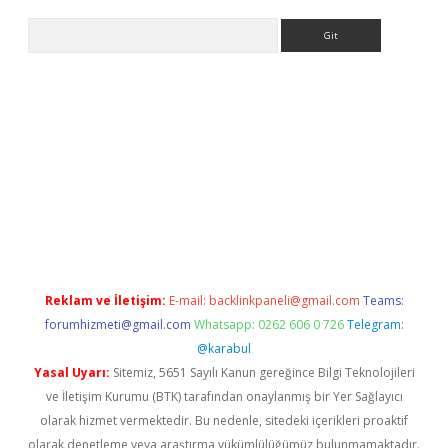
Arama
er yeni giriş
Reklam ve İletişim:
E-mail:
backlinkpaneli@gmail.com
Teams:
forumhizmeti@gmail.com
Whatsapp: 0262 606 0 726
Telegram:
@karabul
Yasal Uyarı:
Sitemiz, 5651 Sayılı Kanun gereğince Bilgi Teknolojileri
ve İletişim Kurumu (BTK) tarafından onaylanmış bir Yer Sağlayıcı
olarak hizmet vermektedir. Bu nedenle, sitedeki içerikleri proaktif
olarak denetleme veya araştırma yükümlülüğümüz bulunmamaktadır.