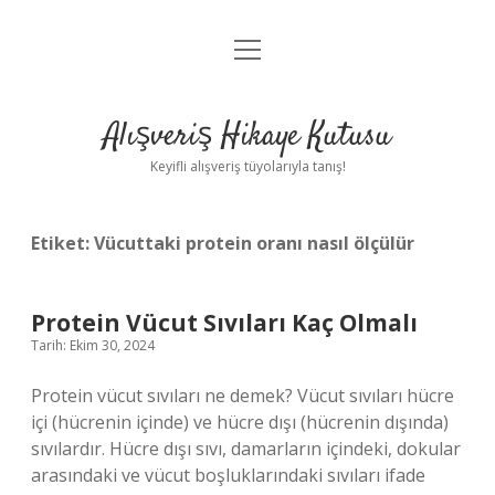
menüyü
Anasayfa
aç
Gizlilik Politikası
Alışveriş Hikaye Kutusu
Yasal Uyarı
Keyifli alışveriş tüyolarıyla tanış!
Hakkımızda
Etiket:
Vücuttaki protein oranı nasıl ölçülür
Protein Vücut Sıvıları Kaç Olmalı
Tarih: Ekim 30, 2024
Protein vücut sıvıları ne demek? Vücut sıvıları hücre
içi (hücrenin içinde) ve hücre dışı (hücrenin dışında)
sıvılardır. Hücre dışı sıvı, damarların içindeki, dokular
arasındaki ve vücut boşluklarındaki sıvıları ifade