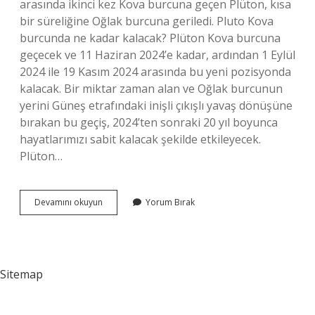
arasında ikinci kez Kova burcuna geçen Plüton, kısa
bir süreliğine Oğlak burcuna geriledi. Pluto Kova
burcunda ne kadar kalacak? Plüton Kova burcuna
geçecek ve 11 Haziran 2024’e kadar, ardından 1 Eylül
2024 ile 19 Kasım 2024 arasında bu yeni pozisyonda
kalacak. Bir miktar zaman alan ve Oğlak burcunun
yerini Güneş etrafındaki inişli çıkışlı yavaş dönüşüne
bırakan bu geçiş, 2024’ten sonraki 20 yıl boyunca
hayatlarımızı sabit kalacak şekilde etkileyecek.
Plüton…
Plüton
Devamını okuyun
Yorum Bırak
Kova
Da
Kaç
Yıl
Kalacak
Sitemap