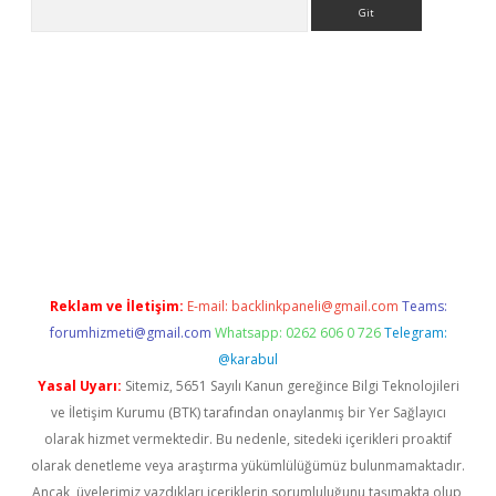
Arama
r yeni giriş
Reklam ve İletişim:
E-mail:
backlinkpaneli@gmail.com
Teams:
forumhizmeti@gmail.com
Whatsapp: 0262 606 0 726
Telegram:
@karabul
Yasal Uyarı:
Sitemiz, 5651 Sayılı Kanun gereğince Bilgi Teknolojileri
ve İletişim Kurumu (BTK) tarafından onaylanmış bir Yer Sağlayıcı
olarak hizmet vermektedir. Bu nedenle, sitedeki içerikleri proaktif
olarak denetleme veya araştırma yükümlülüğümüz bulunmamaktadır.
Ancak, üyelerimiz yazdıkları içeriklerin sorumluluğunu taşımakta olup,