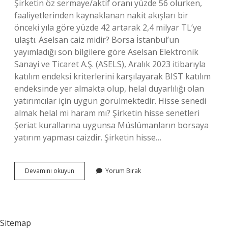
Şirketin öz sermaye/aktif oranı yüzde 56 olurken,
faaliyetlerinden kaynaklanan nakit akışları bir
önceki yıla göre yüzde 42 artarak 2,4 milyar TL’ye
ulaştı. Aselsan caiz midir? Borsa İstanbul’un
yayımladığı son bilgilere göre Aselsan Elektronik
Sanayi ve Ticaret A.Ş. (ASELS), Aralık 2023 itibarıyla
katılım endeksi kriterlerini karşılayarak BIST katılım
endeksinde yer almakta olup, helal duyarlılığı olan
yatırımcılar için uygun görülmektedir. Hisse senedi
almak helal mi haram mı? Şirketin hisse senetleri
Şeriat kurallarına uygunsa Müslümanların borsaya
yatırım yapması caizdir. Şirketin hisse…
Aselsan
Devamını okuyun
Yorum Bırak
Hisse
Senedi
Almak
Caiz
Midir
Sitemap