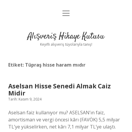
menüyü
Anasayfa
aç
Gizlilik Politikası
Alışveriş Hikaye Kutusu
Yasal Uyarı
Keyifli alışveriş tüyolarıyla tanış!
Hakkımızda
Etiket:
Tüpraş hisse haram mıdır
Aselsan Hisse Senedi Almak Caiz
Midir
Tarih: Kasım 9, 2024
Aselsan faiz kullanıyor mu? ASELSAN’ın faiz,
amortisman ve vergi öncesi kârı (FAVÖK) 5,5 milyar
TL’ye yükselirken, net kârı 7,1 milyar TL’ye ulaştı.