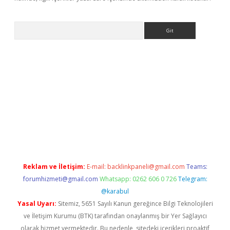
Arama
r yeni giriş
Reklam ve İletişim:
E-mail:
backlinkpaneli@gmail.com
Teams:
forumhizmeti@gmail.com
Whatsapp: 0262 606 0 726
Telegram:
@karabul
Yasal Uyarı:
Sitemiz, 5651 Sayılı Kanun gereğince Bilgi Teknolojileri
ve İletişim Kurumu (BTK) tarafından onaylanmış bir Yer Sağlayıcı
olarak hizmet vermektedir. Bu nedenle, sitedeki içerikleri proaktif