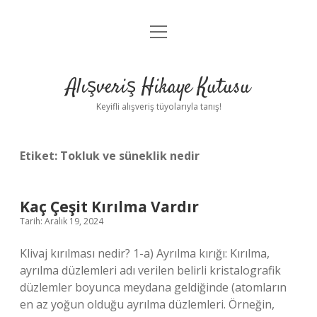
menüyü
Anasayfa
aç
Gizlilik Politikası
Alışveriş Hikaye Kutusu
Yasal Uyarı
Keyifli alışveriş tüyolarıyla tanış!
Hakkımızda
Etiket:
Tokluk ve süneklik nedir
Kaç Çeşit Kırılma Vardır
Tarih: Aralık 19, 2024
Klivaj kırılması nedir? 1-a) Ayrılma kırığı: Kırılma,
ayrılma düzlemleri adı verilen belirli kristalografik
düzlemler boyunca meydana geldiğinde (atomların
en az yoğun olduğu ayrılma düzlemleri. Örneğin,