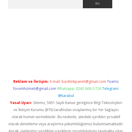
Arama
r yeni giriş
Reklam ve İletişim:
E-mail:
backlinkpaneli@gmail.com
Teams:
forumhizmeti@gmail.com
Whatsapp: 0262 606 0 726
Telegram:
@karabul
Yasal Uyarı:
Sitemiz, 5651 Sayılı Kanun gereğince Bilgi Teknolojileri
ve İletişim Kurumu (BTK) tarafından onaylanmış bir Yer Sağlayıcı
olarak hizmet vermektedir. Bu nedenle, sitedeki içerikleri proaktif
olarak denetleme veya araştırma yükümlülüğümüz bulunmamaktadır.
Ancak, üyelerimiz yazdıkları içeriklerin sorumluluğunu taşımakta olup,