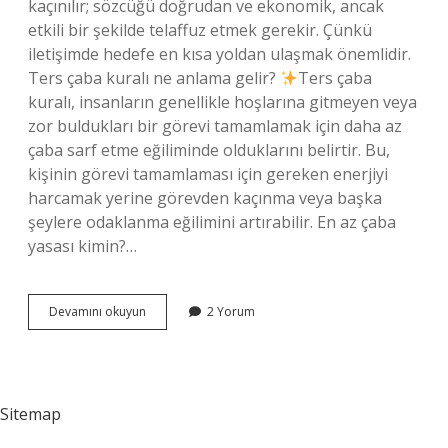
kaçınılır; sözcüğü doğrudan ve ekonomik, ancak
etkili bir şekilde telaffuz etmek gerekir. Çünkü
iletişimde hedefe en kısa yoldan ulaşmak önemlidir.
Ters çaba kuralı ne anlama gelir?
Ters çaba
kuralı, insanların genellikle hoşlarına gitmeyen veya
zor buldukları bir görevi tamamlamak için daha az
çaba sarf etme eğiliminde olduklarını belirtir. Bu,
kişinin görevi tamamlaması için gereken enerjiyi
harcamak yerine görevden kaçınma veya başka
şeylere odaklanma eğilimini artırabilir. En az çaba
yasası kimin?…
As
Devamını okuyun
2 Yorum
Çaba
Kuralı
Nedir
Sitemap