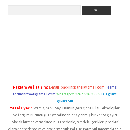
Arama
r yeni giriş
Reklam ve İletişim:
E-mail:
backlinkpaneli@gmail.com
Teams:
forumhizmeti@gmail.com
Whatsapp: 0262 606 0 726
Telegram:
@karabul
Yasal Uyarı:
Sitemiz, 5651 Sayılı Kanun gereğince Bilgi Teknolojileri
ve İletişim Kurumu (BTK) tarafından onaylanmış bir Yer Sağlayıcı
olarak hizmet vermektedir. Bu nedenle, sitedeki içerikleri proaktif
olarak denetleme veya araştırma yükümlülüğümüz bulunmamaktadır.