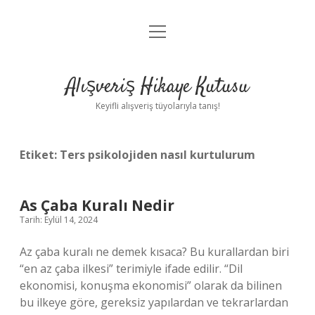
menüyü
Anasayfa
aç
Gizlilik Politikası
Alışveriş Hikaye Kutusu
Yasal Uyarı
Keyifli alışveriş tüyolarıyla tanış!
Hakkımızda
Etiket:
Ters psikolojiden nasıl kurtulurum
As Çaba Kuralı Nedir
Tarih: Eylül 14, 2024
Az çaba kuralı ne demek kısaca? Bu kurallardan biri
“en az çaba ilkesi” terimiyle ifade edilir. “Dil
ekonomisi, konuşma ekonomisi” olarak da bilinen
bu ilkeye göre, gereksiz yapılardan ve tekrarlardan