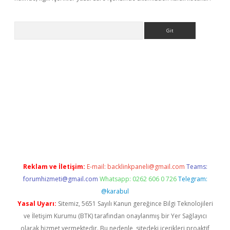
Arama
r yeni giriş
Reklam ve İletişim:
E-mail:
backlinkpaneli@gmail.com
Teams:
forumhizmeti@gmail.com
Whatsapp: 0262 606 0 726
Telegram:
@karabul
Yasal Uyarı:
Sitemiz, 5651 Sayılı Kanun gereğince Bilgi Teknolojileri
ve İletişim Kurumu (BTK) tarafından onaylanmış bir Yer Sağlayıcı
olarak hizmet vermektedir. Bu nedenle, sitedeki içerikleri proaktif