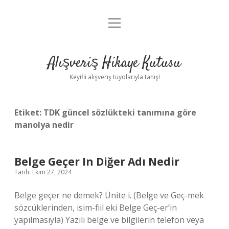
menüyü
Anasayfa
aç
Gizlilik Politikası
Alışveriş Hikaye Kutusu
Yasal Uyarı
Keyifli alışveriş tüyolarıyla tanış!
Hakkımızda
Etiket:
TDK güncel sözlükteki tanımına göre
manolya nedir
Belge Geçer In Diğer Adı Nedir
Tarih: Ekim 27, 2024
Belge geçer ne demek? Ünite i. (Belge ve Geç-mek
sözcüklerinden, isim-fiil eki Belge Geç-er’in
yapılmasıyla) Yazılı belge ve bilgilerin telefon veya