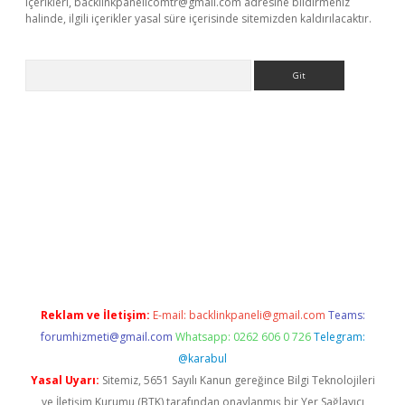
içerikleri,
backlinkpanelicomtr@gmail.com
adresine bildirmeniz
halinde, ilgili içerikler yasal süre içerisinde sitemizden kaldırılacaktır.
Arama
er yeni giriş
Reklam ve İletişim:
E-mail:
backlinkpaneli@gmail.com
Teams:
forumhizmeti@gmail.com
Whatsapp: 0262 606 0 726
Telegram:
@karabul
Yasal Uyarı:
Sitemiz, 5651 Sayılı Kanun gereğince Bilgi Teknolojileri
ve İletişim Kurumu (BTK) tarafından onaylanmış bir Yer Sağlayıcı