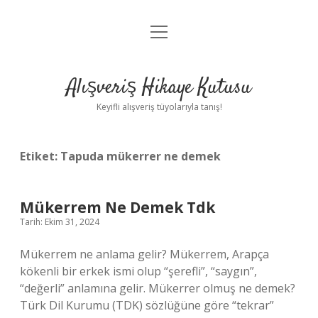
menüyü
Anasayfa
aç
Gizlilik Politikası
Alışveriş Hikaye Kutusu
Yasal Uyarı
Keyifli alışveriş tüyolarıyla tanış!
Hakkımızda
Etiket:
Tapuda mükerrer ne demek
Mükerrem Ne Demek Tdk
Tarih: Ekim 31, 2024
Mükerrem ne anlama gelir? Mükerrem, Arapça
kökenli bir erkek ismi olup “şerefli”, “saygın”,
“değerli” anlamına gelir. Mükerrer olmuş ne demek?
Türk Dil Kurumu (TDK) sözlüğüne göre “tekrar”