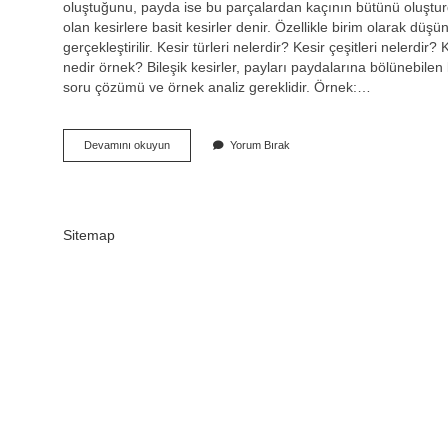
oluştuğunu, payda ise bu parçalardan kaçının bütünü oluşturd
olan kesirlere basit kesirler denir. Özellikle birim olarak 
gerçekleştirilir. Kesir türleri nelerdir? Kesir çeşitleri nelerdir?
nedir örnek? Bileşik kesirler, payları paydalarına bölünebilen 
soru çözümü ve örnek analiz gereklidir. Örnek:…
7
Devamını okuyun
Yorum Bırak
4
Hangi
Kesirdir
Sitemap