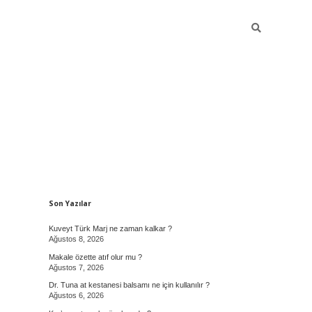
Sidebar
Son Yazılar
Kuveyt Türk Marj ne zaman kalkar ?
Ağustos 8, 2026
Makale özette atıf olur mu ?
Ağustos 7, 2026
Dr. Tuna at kestanesi balsamı ne için kullanılır ?
Ağustos 6, 2026