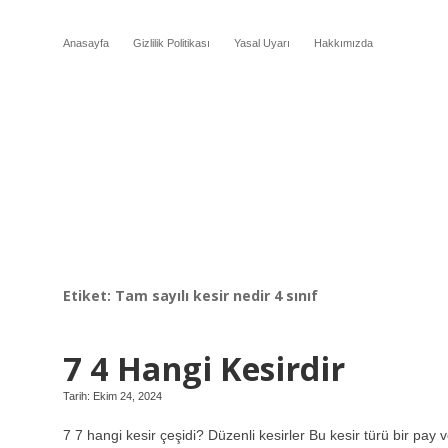
Anasayfa
Gizlilik Politikası
Yasal Uyarı
Hakkımızda
Etiket:
Tam sayılı kesir nedir 4 sınıf
7 4 Hangi Kesirdir
Tarih: Ekim 24, 2024
7 7 hangi kesir çeşidi? Düzenli kesirler Bu kesir türü bir pay